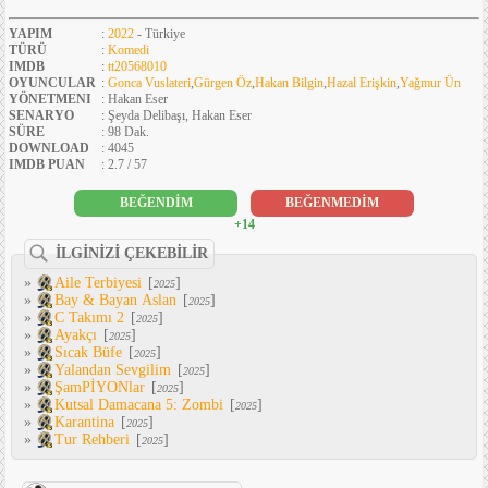
YAPIM
:
2022
- Türkiye
TÜRÜ
:
Komedi
IMDB
:
tt20568010
OYUNCULAR
:
Gonca Vuslateri
,
Gürgen Öz
,
Hakan Bilgin
,
Hazal Erişkin
,
Yağmur Ün
YÖNETMENI
: Hakan Eser
SENARYO
: Şeyda Delibaşı, Hakan Eser
SÜRE
: 98 Dak.
DOWNLOAD
: 4045
IMDB PUAN
: 2.7 / 57
BEĞENDİM
BEĞENMEDİM
+14
İLGİNİZİ ÇEKEBİLİR
»
Aile Terbiyesi
[
]
2025
»
Bay & Bayan Aslan
[
]
2025
»
C Takımı 2
[
]
2025
»
Ayakçı
[
]
2025
»
Sıcak Büfe
[
]
2025
»
Yalandan Sevgilim
[
]
2025
»
ŞamPİYONlar
[
]
2025
»
Kutsal Damacana 5: Zombi
[
]
2025
»
Karantina
[
]
2025
»
Tur Rehberi
[
]
2025