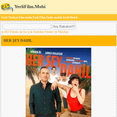
YerliFilm.Mobi
Yerli Türkçe Film indir,Yerli Film İndir mobil,Yerli Mobil
HD Filmler
|
En Çok İndirilen Filmler
|
Müslüm
HER ŞEY DAHIL