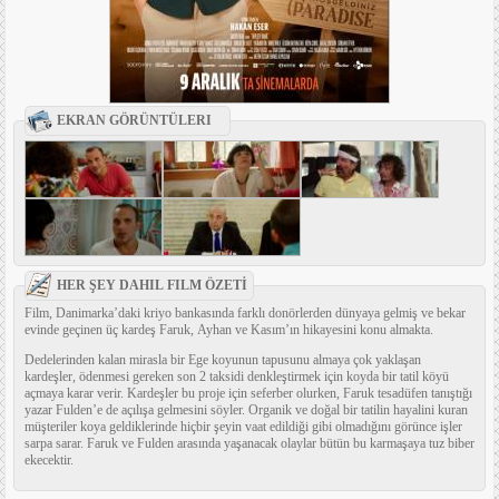
EKRAN GÖRÜNTÜLERI
HER ŞEY DAHIL FILM ÖZETİ
Film, Danimarka’daki kriyo bankasında farklı donörlerden dünyaya gelmiş ve bekar
evinde geçinen üç kardeş Faruk, Ayhan ve Kasım’ın hikayesini konu almakta.
Dedelerinden kalan mirasla bir Ege koyunun tapusunu almaya çok yaklaşan
kardeşler, ödenmesi gereken son 2 taksidi denkleştirmek için koyda bir tatil köyü
açmaya karar verir. Kardeşler bu proje için seferber olurken, Faruk tesadüfen tanıştığı
yazar Fulden’e de açılışa gelmesini söyler. Organik ve doğal bir tatilin hayalini kuran
müşteriler koya geldiklerinde hiçbir şeyin vaat edildiği gibi olmadığını görünce işler
sarpa sarar. Faruk ve Fulden arasında yaşanacak olaylar bütün bu karmaşaya tuz biber
ekecektir.