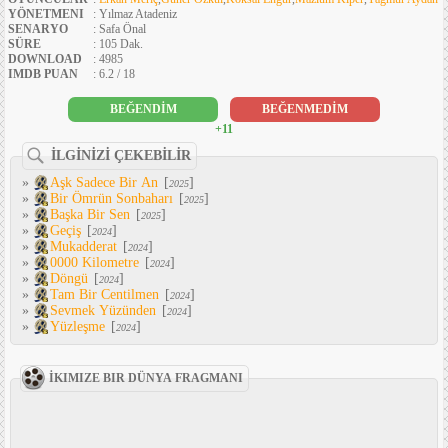
YÖNETMENI
: Yılmaz Atadeniz
SENARYO
: Safa Önal
SÜRE
: 105 Dak.
DOWNLOAD
: 4985
IMDB PUAN
: 6.2 / 18
BEĞENDİM
BEĞENMEDİM
+11
İLGİNİZİ ÇEKEBİLİR
»
Aşk Sadece Bir An
[
]
2025
»
Bir Ömrün Sonbaharı
[
]
2025
»
Başka Bir Sen
[
]
2025
»
Geçiş
[
]
2024
»
Mukadderat
[
]
2024
»
0000 Kilometre
[
]
2024
»
Döngü
[
]
2024
»
Tam Bir Centilmen
[
]
2024
»
Sevmek Yüzünden
[
]
2024
»
Yüzleşme
[
]
2024
İKIMIZE BIR DÜNYA FRAGMANI