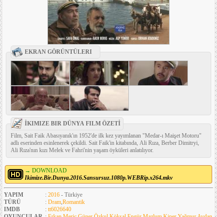
EKRAN GÖRÜNTÜLERI
İKIMIZE BIR DÜNYA FILM ÖZETİ
Film, Sait Faik Abasıyanık'ın 1952'de ilk kez yayımlanan "Medar-ı Maişet Motoru"
adlı eserinden esinlenerek çekildi. Sait Faik'in kitabında, Ali Rıza, Berber Dimitryi,
Ali Rıza'nın kızı Melek ve Fahri'nin yaşam öyküleri anlatılıyor.
→ DOWNLOAD
Ikimize.Bir.Dunya.2016.Sansursuz.1080p.WEBRip.x264.mkv
YAPIM
:
2016
- Türkiye
TÜRÜ
:
Dram
,
Romantik
IMDB
:
tt6026640
OYUNCULAR
:
Erkan Meriç
,
Güner Özkul
,
Köksal Engür
,
Mazlum Kiper
,
Yağmur Aydan