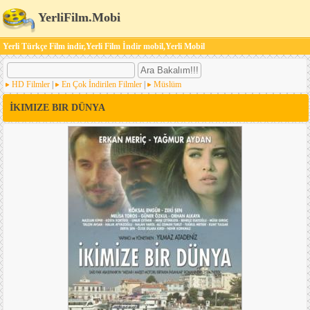
YerliFilm.Mobi
Yerli Türkçe Film indir,Yerli Film İndir mobil,Yerli Mobil
HD Filmler
|
En Çok İndirilen Filmler
|
Müslüm
İKIMIZE BIR DÜNYA