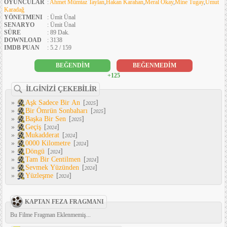
OYUNCULAR
:
Ahmet Mümtaz Taylan
,
Hakan Karahan
,
Meral Okay
,
Mine Tugay
,
Umut
Karadağ
YÖNETMENI
: Ümit Ünal
SENARYO
: Ümit Ünal
SÜRE
: 89 Dak.
DOWNLOAD
: 3138
IMDB PUAN
: 5.2 / 159
BEĞENDİM
BEĞENMEDİM
+125
İLGİNİZİ ÇEKEBİLİR
»
Aşk Sadece Bir An
[
]
2025
»
Bir Ömrün Sonbaharı
[
]
2025
»
Başka Bir Sen
[
]
2025
»
Geçiş
[
]
2024
»
Mukadderat
[
]
2024
»
0000 Kilometre
[
]
2024
»
Döngü
[
]
2024
»
Tam Bir Centilmen
[
]
2024
»
Sevmek Yüzünden
[
]
2024
»
Yüzleşme
[
]
2024
KAPTAN FEZA FRAGMANI
Bu Filme Fragman Eklenmemiş...