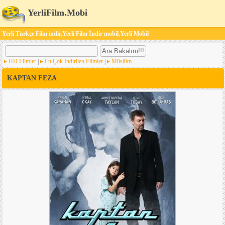
YerliFilm.Mobi
Yerli Türkçe Film indir,Yerli Film İndir mobil,Yerli Mobil
HD Filmler
|
En Çok İndirilen Filmler
|
Müslüm
KAPTAN FEZA