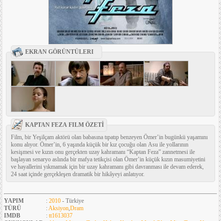
EKRAN GÖRÜNTÜLERI
KAPTAN FEZA FILM ÖZETİ
Film, bir Yeşilçam aktörü olan babasına tıpatıp benzeyen Ömer’in bugünkü yaşamını
konu alıyor. Ömer’in, 6 yaşında küçük bir kız çocuğu olan Asu ile yollarının
kesişmesi ve kızın onu gerçekten uzay kahramanı “Kaptan Feza” zannetmesi ile
başlayan senaryo aslında bir mafya tetikçisi olan Ömer’in küçük kızın masumiyetini
ve hayallerini yıkmamak için bir uzay kahramanı gibi davranması ile devam ederek,
24 saat içinde gerçekleşen dramatik bir hikâyeyi anlatıyor.
YAPIM
:
2010
- Türkiye
TÜRÜ
:
Aksiyon
,
Dram
IMDB
:
tt1613037