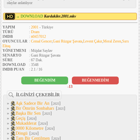
olaylar anlatılıyor
→ DOWNLOAD
Kardakiler.2001.mkv
YAPIM
:
2001
- Türkiye
TÜRÜ
:
Dram
IMDB
:
tt0457012
OYUNCULAR
:
Cemal Gencer
,
Gani Rüzgar Şavata
,
Levent Çakır
,
Meral Zeren
,
Sırrı
Elitaş
YÖNETMENI
: Müjdat Saylav
SENARYO
: Gani Rüzgar Şavata
SÜRE
: 67 Dak.
DOWNLOAD
: 3548
IMDB PUAN
: 2.1 / 16
BEĞENDİM
BEĞENMEDİM
-13
İLGİNİZİ ÇEKEBİLİR
»
Aşk Sadece Bir An
[
]
2025
»
Bir Ömrün Sonbaharı
[
]
2025
»
Başka Bir Sen
[
]
2025
»
Geçiş
[
]
2024
»
Mukadderat
[
]
2024
»
0000 Kilometre
[
]
2024
»
Döngü
[
]
2024
»
Tam Bir Centilmen
[
]
2024