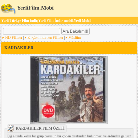
YerliFilm.Mobi
Yerli Türkçe Film indir,Yerli Film İndir mobil,Yerli Mobil
HD Filmler
|
En Çok İndirilen Filmler
|
Müslüm
KARDAKILER
KARDAKILER FILM ÖZETİ
Çığ altında kalan bir grup casusun bir çoban tarafından bulunması ve ardından gelişen