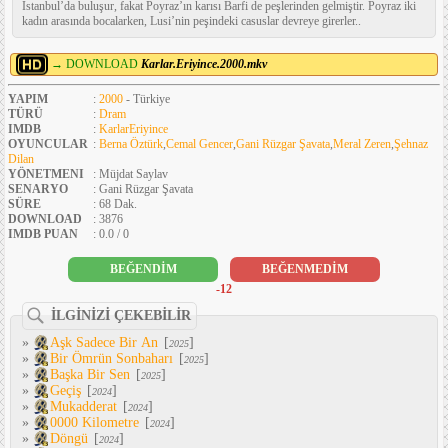
İstanbul’da buluşur, fakat Poyraz’ın karısı Barfi de peşlerinden gelmiştir. Poyraz iki
kadın arasında bocalarken, Lusi’nin peşindeki casuslar devreye girerler..
→ DOWNLOAD
Karlar.Eriyince.2000.mkv
YAPIM
:
2000
- Türkiye
TÜRÜ
:
Dram
IMDB
:
KarlarEriyince
OYUNCULAR
:
Berna Öztürk
,
Cemal Gencer
,
Gani Rüzgar Şavata
,
Meral Zeren
,
Şehnaz
Dilan
YÖNETMENI
: Müjdat Saylav
SENARYO
: Gani Rüzgar Şavata
SÜRE
: 68 Dak.
DOWNLOAD
: 3876
IMDB PUAN
: 0.0 / 0
BEĞENDİM
BEĞENMEDİM
-12
İLGİNİZİ ÇEKEBİLİR
»
Aşk Sadece Bir An
[
]
2025
»
Bir Ömrün Sonbaharı
[
]
2025
»
Başka Bir Sen
[
]
2025
»
Geçiş
[
]
2024
»
Mukadderat
[
]
2024
»
0000 Kilometre
[
]
2024
»
Döngü
[
]
2024