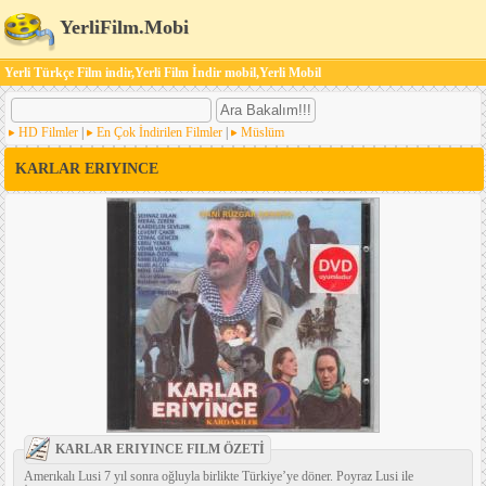
YerliFilm.Mobi
Yerli Türkçe Film indir,Yerli Film İndir mobil,Yerli Mobil
HD Filmler
|
En Çok İndirilen Filmler
|
Müslüm
KARLAR ERIYINCE
KARLAR ERIYINCE FILM ÖZETİ
Amerıkalı Lusi 7 yıl sonra oğluyla birlikte Türkiye’ye döner. Poyraz Lusi ile