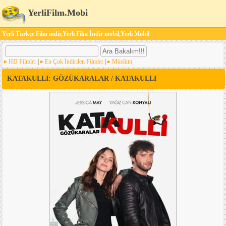
YerliFilm.Mobi
Yerli Türkçe Film indir,Yerli Film İndir mobil,Yerli Mobil
HD Filmler
|
En Çok İndirilen Filmler
|
Müslüm
KATAKULLI: GÖZÜKARALAR / KATAKULLI