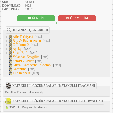
SÜRE
: 88 Dak.
DOWNLOAD
: 3023
IMDB PUAN
: 6.0 / 25
BEĞENDİM
BEĞENMEDİM
+11
İLGİNİZİ ÇEKEBİLİR
»
Aile Terbiyesi
[
]
2025
»
Bay & Bayan Aslan
[
]
2025
»
C Takımı 2
[
]
2025
»
Ayakçı
[
]
2025
»
Sıcak Büfe
[
]
2025
»
Yalandan Sevgilim
[
]
2025
»
ŞamPİYONlar
[
]
2025
»
Kutsal Damacana 5: Zombi
[
]
2025
»
Karantina
[
]
2025
»
Tur Rehberi
[
]
2025
KATAKULLI: GÖZÜKARALAR / KATAKULLI FRAGMANI
Bu Filme Fragman Eklenmemiş...
KATAKULLI: GÖZÜKARALAR / KATAKULLI
3GP
DOWNLOAD
3GP Film Dosyası Hazırlanıyor...