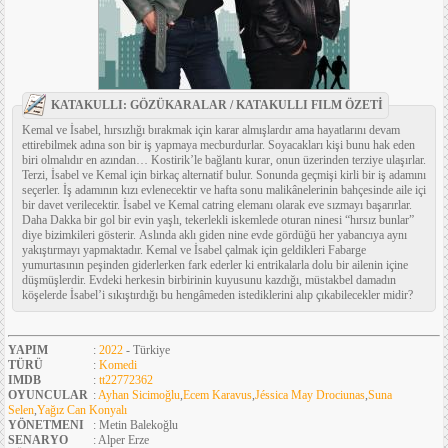
KATAKULLI: GÖZÜKARALAR / KATAKULLI FILM ÖZETİ
Kemal ve İsabel, hırsızlığı bırakmak için karar almışlardır ama hayatlarını devam
ettirebilmek adına son bir iş yapmaya mecburdurlar. Soyacakları kişi bunu hak eden
biri olmalıdır en azından… Kostirik’le bağlantı kurar, onun üzerinden terziye ulaşırlar.
Terzi, İsabel ve Kemal için birkaç alternatif bulur. Sonunda geçmişi kirli bir iş adamını
seçerler. İş adamının kızı evlenecektir ve hafta sonu malikânelerinin bahçesinde aile içi
bir davet verilecektir. İsabel ve Kemal catring elemanı olarak eve sızmayı başarırlar.
Daha Dakka bir gol bir evin yaşlı, tekerlekli iskemlede oturan ninesi “hırsız bunlar”
diye bizimkileri gösterir. Aslında aklı giden nine evde gördüğü her yabancıya aynı
yakıştırmayı yapmaktadır. Kemal ve İsabel çalmak için geldikleri Fabarge
yumurtasının peşinden giderlerken fark ederler ki entrikalarla dolu bir ailenin içine
düşmüşlerdir. Evdeki herkesin birbirinin kuyusunu kazdığı, müstakbel damadın
köşelerde İsabel’i sıkıştırdığı bu hengâmeden istediklerini alıp çıkabilecekler midir?
YAPIM
:
2022
- Türkiye
TÜRÜ
:
Komedi
IMDB
:
tt22772362
OYUNCULAR
:
Ayhan Sicimoğlu
,
Ecem Karavus
,
Jéssica May Drociunas
,
Suna
Selen
,
Yağız Can Konyalı
YÖNETMENI
: Metin Balekoğlu
SENARYO
: Alper Erze