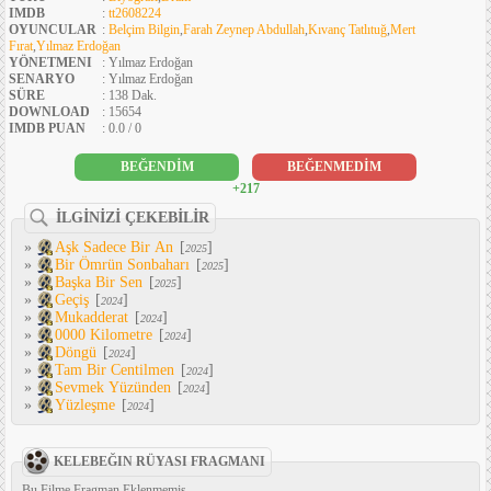
IMDB
:
tt2608224
OYUNCULAR
:
Belçim Bilgin
,
Farah Zeynep Abdullah
,
Kıvanç Tatlıtuğ
,
Mert
Fırat
,
Yılmaz Erdoğan
YÖNETMENI
: Yılmaz Erdoğan
SENARYO
: Yılmaz Erdoğan
SÜRE
: 138 Dak.
DOWNLOAD
: 15654
IMDB PUAN
: 0.0 / 0
BEĞENDİM
BEĞENMEDİM
+217
İLGİNİZİ ÇEKEBİLİR
»
Aşk Sadece Bir An
[
]
2025
»
Bir Ömrün Sonbaharı
[
]
2025
»
Başka Bir Sen
[
]
2025
»
Geçiş
[
]
2024
»
Mukadderat
[
]
2024
»
0000 Kilometre
[
]
2024
»
Döngü
[
]
2024
»
Tam Bir Centilmen
[
]
2024
»
Sevmek Yüzünden
[
]
2024
»
Yüzleşme
[
]
2024
KELEBEĞIN RÜYASI FRAGMANI
Bu Filme Fragman Eklenmemiş...