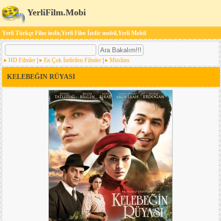
YerliFilm.Mobi
Yerli Türkçe Film indir,Yerli Film İndir mobil,Yerli Mobil
HD Filmler
|
En Çok İndirilen Filmler
|
Müslüm
KELEBEĞIN RÜYASI