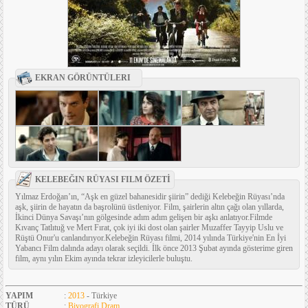
EKRAN GÖRÜNTÜLERI
KELEBEĞIN RÜYASI FILM ÖZETİ
Yılmaz Erdoğan’ın, “Aşk en güzel bahanesidir şiirin” dediği Kelebeğin Rüyası’nda
aşk, şiirin de hayatın da başrolünü üstleniyor. Film, şairlerin altın çağı olan yıllarda,
İkinci Dünya Savaşı’nın gölgesinde adım adım gelişen bir aşkı anlatıyor.Filmde
Kıvanç Tatlıtuğ ve Mert Fırat, çok iyi iki dost olan şairler Muzaffer Tayyip Uslu ve
Rüştü Onur'u canlandırıyor.Kelebeğin Rüyası filmi, 2014 yılında Türkiye'nin En İyi
Yabancı Film dalında adayı olarak seçildi. İlk önce 2013 Şubat ayında gösterime giren
film, aynı yılın Ekim ayında tekrar izleyicilerle buluştu.
YAPIM
:
2013
- Türkiye
TÜRÜ
:
Biyografi
,
Dram