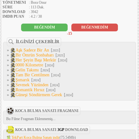
YÖNETMENI
: Bora Onur
SÜRE
: 113 Dak.
DOWNLOAD
: 3942
IMDB PUAN
: 4.2 / 38
BEĞENDİM
BEĞENMEDİM
-15
İLGİNİZİ ÇEKEBİLİR
»
Aşk Sadece Bir An
[
]
2025
»
Bir Ömrün Sonbaharı
[
]
2025
»
Her Şeyin Başı Merkür
[
]
2024
»
0000 Kilometre
[
]
2024
»
Gelin Takımı
[
]
2024
»
Tam Bir Centilmen
[
]
2024
»
Şımarık
[
]
2024
»
Sevmek Yüzünden
[
]
2024
»
Romantik Hırsız
[
]
2024
»
Güneşi Söndürmem Gerek
[
]
2024
KOCA BULMA SANATI FRAGMANI
Bu Filme Fragman Eklenmemiş...
KOCA BULMA SANATI
3GP
DOWNLOAD
TekPart Koca Bulma Sanatı indir
(75.54Mb)