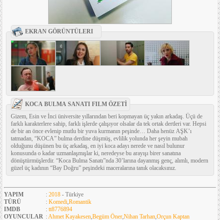
EKRAN GÖRÜNTÜLERI
KOCA BULMA SANATI FILM ÖZETİ
Gizem, Esin ve İnci üniversite yıllarından beri kopmayan üç yakın arkadaş. Üçü de
farklı karakterlere sahip, farklı işlerde çalışıyor olsalar da tek ortak dertleri var. Hepsi
de bir an önce evlenip mutlu bir yuva kurmanın peşinde… Daha henüz AŞK’ı
tatmadan, “KOCA” bulma derdine düşmüş, evlilik yolunda her şeyin mubah
olduğunu düşünen bu üç arkadaş, en iyi koca adayı nerede ve nasıl bulunur
konusunda o kadar uzmanlaşmışlar ki, neredeyse bu arayışı birer sanatına
dönüştürmüşlerdir. “Koca Bulma Sanatı”nda 30’larına dayanmış genç, alımlı, modern
güzel üç kadının “Bay Doğru” peşindeki maceralarına tanık olacaksınız.
YAPIM
:
2018
- Türkiye
TÜRÜ
:
Komedi
,
Romantik
IMDB
:
tt8776894
OYUNCULAR
:
Ahmet Kayakesen
,
Begüm Öner
,
Nihan Tarhan
,
Orçun Kaptan