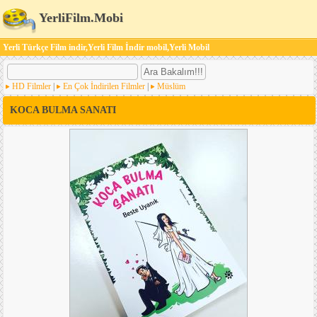
YerliFilm.Mobi
Yerli Türkçe Film indir,Yerli Film İndir mobil,Yerli Mobil
HD Filmler
|
En Çok İndirilen Filmler
|
Müslüm
KOCA BULMA SANATI