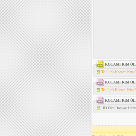
KOCAMI KIM Ö
Tek Link Kocamı Kim Ö
KOCAMI KIM Ö
Tek Link Kocamı Kim Ö
KOCAMI KIM Ö
HD Film Dosyası Hazırl
©
yerlifilm.mobi
2015