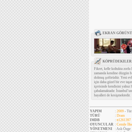
EKRAN GÖRÜNT
KÖPRÜDEKILER 
Fikret, kelle koltukta zorl
zamanda kendine düzgün bir
dolmuş şoförüdür. Yeni evli
için daha güzel bir eve taş
içerisinde kendisini yalnız
çabalamaktadır. İstanbul’un
hayalleri de kesişmektedir.
YAPIM
:
2009
- Tür
TÜRÜ
:
Dram
IMDB
:
tt1261397
OYUNCULAR
:
Cemile İlk
YÖNETMENI
: Aslı Özge