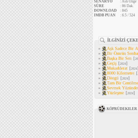
SENARYO
: Aslı Özge
SÜRE
: 86 Dak.
DOWNLOAD
: 845
IMDB PUAN
: 6.5 / 524
İLGİNİZİ ÇEK
»
Aşk Sadece Bir 
»
Bir Ömrün Sonba
»
Başka Bir Sen
[
20
»
Geçiş
[
]
2024
»
Mukadderat
[
2024
»
0000 Kilometre
[
»
Döngü
[
]
2024
»
Tam Bir Centilm
»
Sevmek Yüzünde
»
Yüzleşme
[
]
2024
KÖPRÜDEKILER