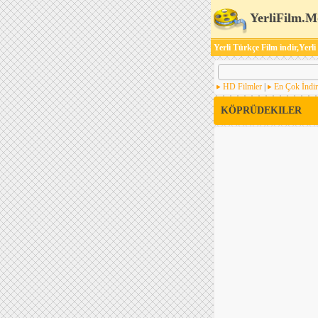
YerliFilm.M
Yerli Türkçe Film indir,Yerli
HD Filmler
|
En Çok İndir
KÖPRÜDEKILER