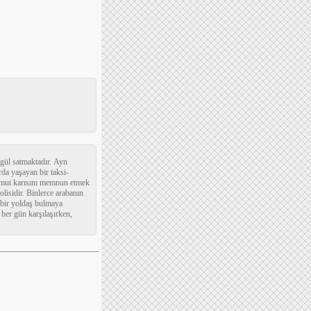
 gül satmaktadır. Ayn
da yaşayan bir taksi-
. Umut karısını memnun etmek
lisidir. Binlerce arabanın
k bir yoldaş bulmaya
her gün karşılaşırken,