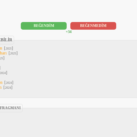
BEĞENDİM
BEĞENMEDİM
+34
EBİLİR
An
[
]
2025
harı
[
]
2025
]
25
]
]
2024
en
[
]
2024
n
[
]
2024
 FRAGMANI