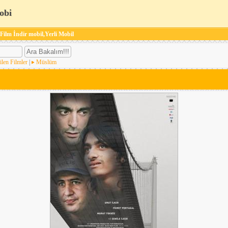
obi
 Film İndir mobil,Yerli Mobil
ilen Filmler
|
Müslüm