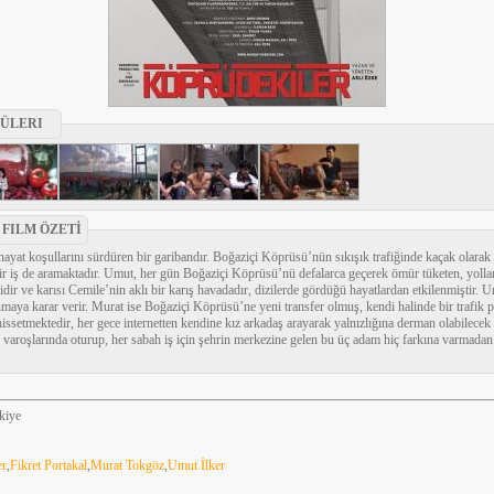
ÜLERI
FILM ÖZETİ
u hayat koşullarını sürdüren bir garibandır. Boğaziçi Köprüsü’nün sıkışık trafiğinde kaçak olarak
 iş de aramaktadır. Umut, her gün Boğaziçi Köprüsü’nü defalarca geçerek ömür tüketen, yollar
dir ve karısı Cemile’nin aklı bir karış havadadır, dizilerde gördüğü hayatlardan etkilenmiştir
ınmaya karar verir. Murat ise Boğaziçi Köprüsü’ne yeni transfer olmuş, kendi halinde bir trafik po
 hissetmektedir, her gece internetten kendine kız arkadaş arayarak yalnızlığına derman olabilece
 varoşlarında oturup, her sabah iş için şehrin merkezine gelen bu üç adam hiç farkına varmadan 
kiye
er
,
Fikret Portakal
,
Murat Tokgöz
,
Umut İlker