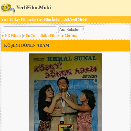
YerliFilm.Mobi
Yerli Türkçe Film indir,Yerli Film İndir mobil,Yerli Mobil
HD Filmler
|
En Çok İndirilen Filmler
|
Müslüm
KÖŞEYI DÖNEN ADAM