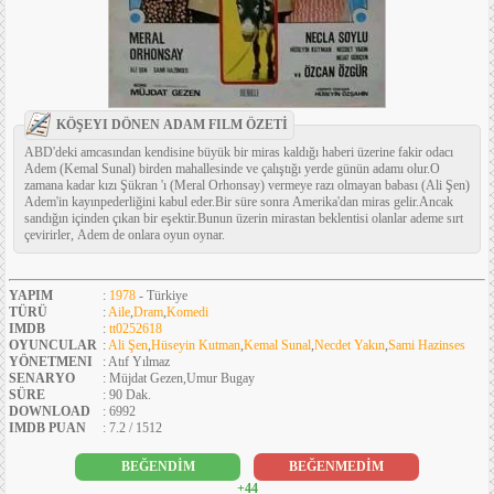
KÖŞEYI DÖNEN ADAM FILM ÖZETİ
ABD'deki amcasından kendisine büyük bir miras kaldığı haberi üzerine fakir odacı
Adem (Kemal Sunal) birden mahallesinde ve çalıştığı yerde günün adamı olur.O
zamana kadar kızı Şükran 'ı (Meral Orhonsay) vermeye razı olmayan babası (Ali Şen)
Adem'in kayınpederliğini kabul eder.Bir süre sonra Amerika'dan miras gelir.Ancak
sandığın içinden çıkan bir eşektir.Bunun üzerin mirastan beklentisi olanlar ademe sırt
çevirirler, Adem de onlara oyun oynar.
YAPIM
:
1978
- Türkiye
TÜRÜ
:
Aile
,
Dram
,
Komedi
IMDB
:
tt0252618
OYUNCULAR
:
Ali Şen
,
Hüseyin Kutman
,
Kemal Sunal
,
Necdet Yakın
,
Sami Hazinses
YÖNETMENI
: Atıf Yılmaz
SENARYO
: Müjdat Gezen,Umur Bugay
SÜRE
: 90 Dak.
DOWNLOAD
: 6992
IMDB PUAN
: 7.2 / 1512
BEĞENDİM
BEĞENMEDİM
+44