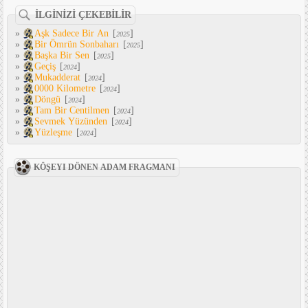
İLGİNİZİ ÇEKEBİLİR
»
Aşk Sadece Bir An
[
]
2025
»
Bir Ömrün Sonbaharı
[
]
2025
»
Başka Bir Sen
[
]
2025
»
Geçiş
[
]
2024
»
Mukadderat
[
]
2024
»
0000 Kilometre
[
]
2024
»
Döngü
[
]
2024
»
Tam Bir Centilmen
[
]
2024
»
Sevmek Yüzünden
[
]
2024
»
Yüzleşme
[
]
2024
KÖŞEYI DÖNEN ADAM FRAGMANI