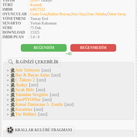
YAPIM
:
2014
- Türkiye
TÜRÜ
:
Komedi
IMDB
:
tt4927522
OYUNCULAR
:
Güzin Usta
,
Haldun Boysan
,
Nuri Alço
,
Ozan Akbaba
,
Özlem Savaş
YÖNETMENI
: Tuncay Erol
SENARYO
: Yerkan Kahraman
SÜRE
: 75 Dak.
DOWNLOAD
: 15325
IMDB PUAN
: 5.8 / 8
BEĞENDİM
BEĞENMEDİM
+45
İLGİNİZİ ÇEKEBİLİR
»
Aile Terbiyesi
[
]
2025
»
Bay & Bayan Aslan
[
]
2025
»
C Takımı 2
[
]
2025
»
Ayakçı
[
]
2025
»
Sıcak Büfe
[
]
2025
»
Yalandan Sevgilim
[
]
2025
»
ŞamPİYONlar
[
]
2025
»
Kutsal Damacana 5: Zombi
[
]
2025
»
Karantina
[
]
2025
»
Tur Rehberi
[
]
2025
KRALLAR KULÜBÜ FRAGMANI