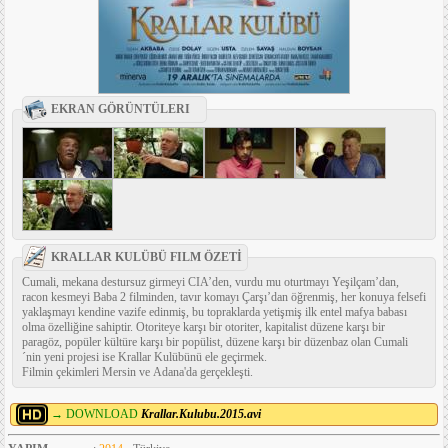
EKRAN GÖRÜNTÜLERI
KRALLAR KULÜBÜ FILM ÖZETİ
Cumali, mekana destursuz girmeyi CIA’den, vurdu mu oturtmayı Yeşilçam’dan,
racon kesmeyi Baba 2 filminden, tavır komayı Çarşı’dan öğrenmiş, her konuya felsefi
yaklaşmayı kendine vazife edinmiş, bu topraklarda yetişmiş ilk entel mafya babası
olma özelliğine sahiptir. Otoriteye karşı bir otoriter, kapitalist düzene karşı bir
paragöz, popüler kültüre karşı bir popülist, düzene karşı bir düzenbaz olan Cumali
´nin yeni projesi ise Krallar Kulübünü ele geçirmek.
Filmin çekimleri Mersin ve Adana'da gerçekleşti.
→ DOWNLOAD
Krallar.Kulubu.2015.avi