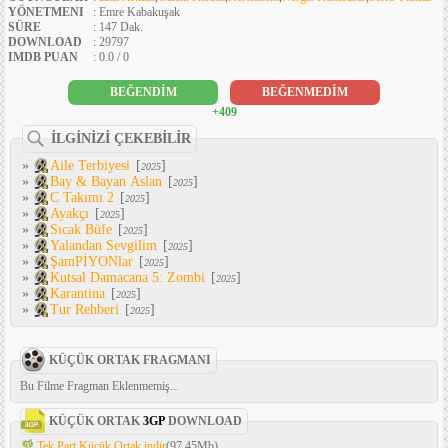
YÖNETMENI
: Emre Kabakuşak
SÜRE
: 147 Dak.
DOWNLOAD
: 29797
IMDB PUAN
: 0.0 / 0
BEĞENDİM
BEĞENMEDİM
+409
İLGİNİZİ ÇEKEBİLİR
»
Aile Terbiyesi
[
]
2025
»
Bay & Bayan Aslan
[
]
2025
»
C Takımı 2
[
]
2025
»
Ayakçı
[
]
2025
»
Sıcak Büfe
[
]
2025
»
Yalandan Sevgilim
[
]
2025
»
ŞamPİYONlar
[
]
2025
»
Kutsal Damacana 5: Zombi
[
]
2025
»
Karantina
[
]
2025
»
Tur Rehberi
[
]
2025
KÜÇÜK ORTAK FRAGMANI
Bu Filme Fragman Eklenmemiş...
KÜÇÜK ORTAK
3GP
DOWNLOAD
Tek Part Küçük Ortak indir
(97.45Mb)