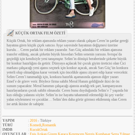
KÜÇÜK ORTAK FILM ÖZETİ
Küçük Ortak, bir reklam ajansında reklam yazarı olarak çalışan Ceren’in şartlar gereği
hayatına giren küçük çiçek satıcısı Ayşe sayesinde hayatının değişmesi üzerine
kurulu… Ceren parlak bir reklam yazarıdır. Sarı Güç adındaki bir reklam ajansına
transfer edilmiş, ancak şirketin büyük hissedarı Selim senenin yarısını Avrupa’da
geçirdiği için kendisiyle yeni tanışmıştır. Selim’in dönüşü beraberinde şirkette büyük
bir konkur hazırlığını da getirir. Dünyaya açılacak bir çocuk giyim üreticisi olan Cici
markası çalışacağı yeni ajansı seçmek için konkur açacak, ancak Sarı Güç’ün konkura
yeterli olup olmadığına karar vermek için öncelikle ajansı ziyaret edip karar verecektir.
Selim Ceren’i tanımadığı için, konkura hazırlık aşamasında ajansın diğer yazarı
Emel’e de görev verir. Böylece firma sahibi Meral Hanım geldiğinde ikisi de ön
sunum yapacaktır. Meral hanımın çalışacağı ajansta aradığı tek şart, kampanyasını
hazırlayanların çocuk sahibi olmasıdır. Ceren bunu duyduğunda Selim’e 7 yaşında bir
kızı olduğu yalanını söyler. Selim’in ise hayatta tahammül edemediği iki şey vardır:
yalan söylenmesi ve çocuklar… Selim’den daha görür görmez etkilenmiş olan Ceren
ise artık ikisine de sahiptir.
YAPIM
:
2016
- Türkiye
TÜRÜ
:
Komedi
,
Romantik
IMDB
:
KucukOrtak
OYUNCULAR
:
Enis Arıkan
,
Gizem Karaca
,
Keremcem
,
Nergis Kumbasar
,
Serra Yılmaz