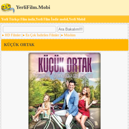
YerliFilm.Mobi
Yerli Türkçe Film indir,Yerli Film İndir mobil,Yerli Mobil
HD Filmler
|
En Çok İndirilen Filmler
|
Müslüm
KÜÇÜK ORTAK