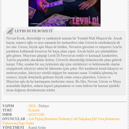
LEYDI DI FILM ÖZETİ
Nevzat Kesik, dürüstlüğü ve sadakatiyle tanınan bir Yeminli Mali Müşavir'dir. Ancak
hayatı, manevi oğlu ve aynı zamanda bir muhasebeci olan Güven'in entrikalarıyla alt
üst olur. Güven, büyük aşkı Maya ile birlikte, Nevzat'ın güvenini ve müşterisi Aziz'in
paralarını kullanarak kusursuz bir kaçış planı yapar. Ancak hiçbir şey planladıkları
gibi gitmez. Maya'nın çalıştığı Leydi Di Pavyon'un renkli ve karmaşık karakterleri,
Aziz'in peşindeki alacaklılar derken, Güven'in düzenlediği dolandırıcılık planı giderek
karışır. Film, sıradan bir suç öyküsünü alıp içine sürükleyici ve beklenmedik olaylar
serpiştirerek izleyiciyi adeta bir labirentin içine çeker. Her karakterin kendi hikayesi ve
motivasyonları, izleyiciye sürekli değişen bir manzara sunar. Ustalıkla işlenmiş bu
senaryo, küçük detaylarda gizlenen büyük sırları ortaya çıkarırken, Güven ve
Maya'nın aşkı da bu karmaşanın merkezine oturur. Bu film, Nevzat, Güven ve Maya
arasındaki ilişkileri, onların kişisel çatışmalarını ve sonu belirsiz bir kaosun içindeki
insan doğasını derinlemesine irdeler.
YAPIM
:
2024
- Türkiye
TÜRÜ
:
Komedi
IMDB
:
tt33371559
OYUNCULAR
:
Arif Pişkin
,
Bestemsu Özdemir
,
Celil Nalçakan
,
Elif Verit
,
Muharrem
Türkseven
,
Özge Özder
YÖNETMENI
: Kamil Aydın