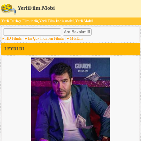
YerliFilm.Mobi
Yerli Türkçe Film indir,Yerli Film İndir mobil,Yerli Mobil
HD Filmler
|
En Çok İndirilen Filmler
|
Müslüm
LEYDI DI