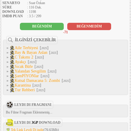
SENARYO
: Suat Özkan
SÜRE
: 116 Dak.
DOWNLOAD
: 1198
IMDB PUAN
: 3.5 / 299
BEĞENDİM
BEĞENMEDİM
-71
İLGİNİZİ ÇEKEBİLİR
»
Aile Terbiyesi
[
]
2025
»
Bay & Bayan Aslan
[
]
2025
»
C Takımı 2
[
]
2025
»
Ayakçı
[
]
2025
»
Sıcak Büfe
[
]
2025
»
Yalandan Sevgilim
[
]
2025
»
ŞamPİYONlar
[
]
2025
»
Kutsal Damacana 5: Zombi
[
]
2025
»
Karantina
[
]
2025
»
Tur Rehberi
[
]
2025
LEYDI DI FRAGMANI
Bu Filme Fragman Eklenmemiş...
LEYDI DI
3GP
DOWNLOAD
Tek Link Leydi Di indir
(76.63Mb)