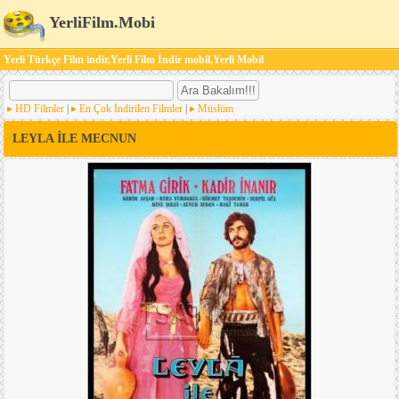
YerliFilm.Mobi
Yerli Türkçe Film indir,Yerli Film İndir mobil,Yerli Mobil
HD Filmler
|
En Çok İndirilen Filmler
|
Müslüm
LEYLA İLE MECNUN