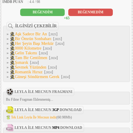
IMDB PUAN
: 4.4 / 98
BEĞENDİM
BEĞENMEDİM
+65
İLGİNİZİ ÇEKEBİLİR
»
Aşk Sadece Bir An
[
]
2025
»
Bir Ömrün Sonbaharı
[
]
2025
»
Her Şeyin Başı Merkür
[
]
2024
»
0000 Kilometre
[
]
2024
»
Gelin Takımı
[
]
2024
»
Tam Bir Centilmen
[
]
2024
»
Şımarık
[
]
2024
»
Sevmek Yüzünden
[
]
2024
»
Romantik Hırsız
[
]
2024
»
Güneşi Söndürmem Gerek
[
]
2024
LEYLA İLE MECNUN FRAGMANI
Bu Filme Fragman Eklenmemiş...
LEYLA İLE MECNUN
3GP
DOWNLOAD
Tek Link Leyla İle Mecnun indir
(60.98Mb)
LEYLA İLE MECNUN
MP4
DOWNLOAD