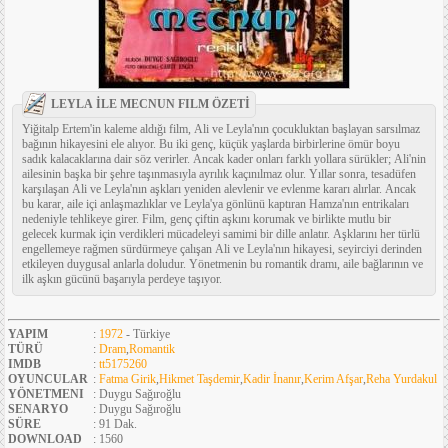
LEYLA İLE MECNUN FILM ÖZETİ
Yiğitalp Ertem'in kaleme aldığı film, Ali ve Leyla'nın çocukluktan başlayan sarsılmaz
bağının hikayesini ele alıyor. Bu iki genç, küçük yaşlarda birbirlerine ömür boyu
sadık kalacaklarına dair söz verirler. Ancak kader onları farklı yollara sürükler; Ali'nin
ailesinin başka bir şehre taşınmasıyla ayrılık kaçınılmaz olur. Yıllar sonra, tesadüfen
karşılaşan Ali ve Leyla'nın aşkları yeniden alevlenir ve evlenme kararı alırlar. Ancak
bu karar, aile içi anlaşmazlıklar ve Leyla'ya gönlünü kaptıran Hamza'nın entrikaları
nedeniyle tehlikeye girer. Film, genç çiftin aşkını korumak ve birlikte mutlu bir
gelecek kurmak için verdikleri mücadeleyi samimi bir dille anlatır. Aşklarını her türlü
engellemeye rağmen sürdürmeye çalışan Ali ve Leyla'nın hikayesi, seyirciyi derinden
etkileyen duygusal anlarla doludur. Yönetmenin bu romantik dramı, aile bağlarının ve
ilk aşkın gücünü başarıyla perdeye taşıyor.
YAPIM
:
1972
- Türkiye
TÜRÜ
:
Dram
,
Romantik
IMDB
:
tt5175260
OYUNCULAR
:
Fatma Girik
,
Hikmet Taşdemir
,
Kadir İnanır
,
Kerim Afşar
,
Reha Yurdakul
YÖNETMENI
: Duygu Sağıroğlu
SENARYO
: Duygu Sağıroğlu
SÜRE
: 91 Dak.
DOWNLOAD
: 1560