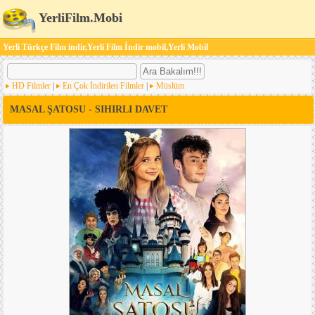
YerliFilm.Mobi
Yerli Türkçe Film indir,Yerli Film İndir mobil,Yerli Mobil
HD Filmler
|
En Çok İndirilen Filmler
|
Müslüm
MASAL ŞATOSU - SIHIRLI DAVET