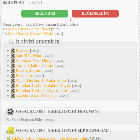
IMDB PUAN
: 4.0 / 61
BEĞENDİM
BEĞENMEDİM
-7
Masal Şatosu - Sihirli Davet Serinin Diğer Filmleri
1 »
Masal Şatosu - Sihirli Davet
[
]
2019
2 »
Masal Şatosu: Gizemli Misafir
[
]
2022
İLGİNİZİ ÇEKEBİLİR
»
Kayara
[
]
2025
»
ŞamPİYONlar
[
]
2025
»
Zatonya: Yeni Dünya
[
]
2024
»
Tay 2: Ebabil Takımı
[
]
2024
»
Kardeş Takımı
[
]
2024
»
Rosinante
[
]
2023
»
Aslan Hürkuş 3: Anka Adası
[
]
2023
»
Rafadan Tayfa: Galaktik Tayfa
[
]
2023
»
Rafadan Tayfa 4: Hayrimatör
[
]
2023
»
Gizemli Ada: Mençuna
[
]
2023
MASAL ŞATOSU - SIHIRLI DAVET FRAGMANI
Bu Filme Fragman Eklenmemiş...
MASAL ŞATOSU - SIHIRLI DAVET
3GP
DOWNLOAD
TekPart [TvRip] Masal Şatosu - Sihirli Davet indir
(64.91Mb)