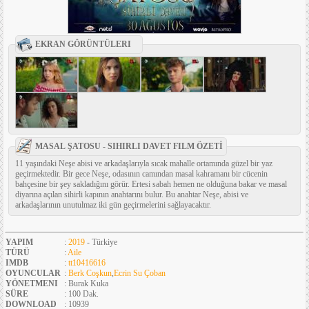
EKRAN GÖRÜNTÜLERI
MASAL ŞATOSU - SIHIRLI DAVET FILM ÖZETİ
11 yaşındaki Neşe abisi ve arkadaşlarıyla sıcak mahalle ortamında güzel bir yaz
geçirmektedir. Bir gece Neşe, odasının camından masal kahramanı bir cücenin
bahçesine bir şey sakladığını görür. Ertesi sabah hemen ne olduğuna bakar ve masal
diyarına açılan sihirli kapının anahtarını bulur. Bu anahtar Neşe, abisi ve
arkadaşlarının unutulmaz iki gün geçirmelerini sağlayacaktır.
YAPIM
:
2019
- Türkiye
TÜRÜ
:
Aile
IMDB
:
tt10416616
OYUNCULAR
:
Berk Coşkun
,
Ecrin Su Çoban
YÖNETMENI
: Burak Kuka
SÜRE
: 100 Dak.
DOWNLOAD
: 10939