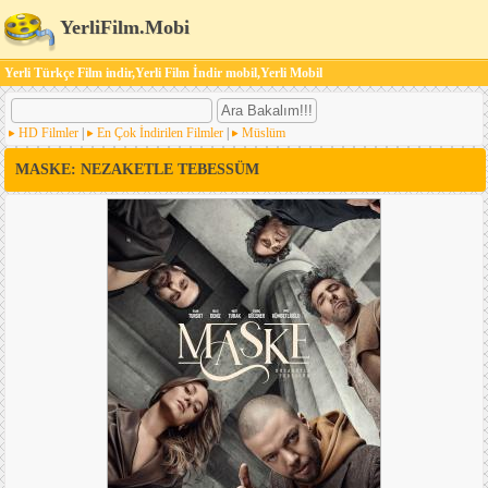
YerliFilm.Mobi
Yerli Türkçe Film indir,Yerli Film İndir mobil,Yerli Mobil
HD Filmler
|
En Çok İndirilen Filmler
|
Müslüm
MASKE: NEZAKETLE TEBESSÜM