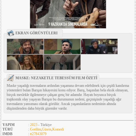
EKRAN GÖRÜNTÜLERI
MASKE: NEZAKETLE TEBESSÜM FILM ÖZETİ
Maske yaşadığı travmaların ardından yaşamına devam edebilmek için çeşitli kandırma
yöntemleri bulan Barışın hikayesini konu ediyor. Barış, başından bela eksik olmayan,
birçok meslekle ilgilenmeye çalışan genç bir adamdır. Hayatı boyunca birçok
trajikomik olay yaşayan Barışın bu durumunun nedeni, geçmişinde yaşadığı ağır
travmaların yansıması olarak görülür. Ancak yaşanılanların nedeninin altında
düşünülenden daha büyük gizemler vardır.
YAPIM
:
2023
- Türkiye
TÜRÜ
:
Gerilim
,
Gizem
,
Komedi
IMDB
:
tt27843079