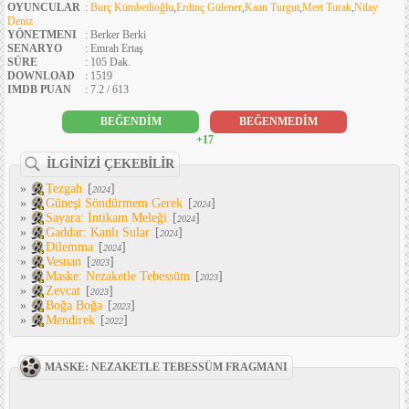
OYUNCULAR
:
Burç Kümbetlioğlu
,
Erdinç Gülener
,
Kaan Turgut
,
Mert Turak
,
Nilay
Deniz
YÖNETMENI
: Berker Berki
SENARYO
: Emrah Ertaş
SÜRE
: 105 Dak.
DOWNLOAD
: 1519
IMDB PUAN
: 7.2 / 613
BEĞENDİM
BEĞENMEDİM
+17
İLGİNİZİ ÇEKEBİLİR
»
Tezgah
[
]
2024
»
Güneşi Söndürmem Gerek
[
]
2024
»
Sayara: İntikam Meleği
[
]
2024
»
Gaddar: Kanlı Sular
[
]
2024
»
Dilemma
[
]
2024
»
Vesnan
[
]
2023
»
Maske: Nezaketle Tebessüm
[
]
2023
»
Zevcat
[
]
2023
»
Boğa Boğa
[
]
2023
»
Mendirek
[
]
2022
MASKE: NEZAKETLE TEBESSÜM FRAGMANI