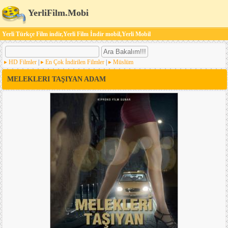
YerliFilm.Mobi
Yerli Türkçe Film indir,Yerli Film İndir mobil,Yerli Mobil
HD Filmler
|
En Çok İndirilen Filmler
|
Müslüm
MELEKLERI TAŞIYAN ADAM