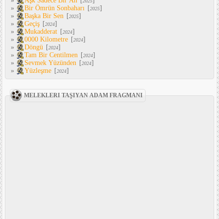
»
Aşk Sadece Bir An
[
]
2025
»
Bir Ömrün Sonbaharı
[
]
2025
»
Başka Bir Sen
[
]
2025
»
Geçiş
[
]
2024
»
Mukadderat
[
]
2024
»
0000 Kilometre
[
]
2024
»
Döngü
[
]
2024
»
Tam Bir Centilmen
[
]
2024
»
Sevmek Yüzünden
[
]
2024
»
Yüzleşme
[
]
2024
MELEKLERI TAŞIYAN ADAM FRAGMANI