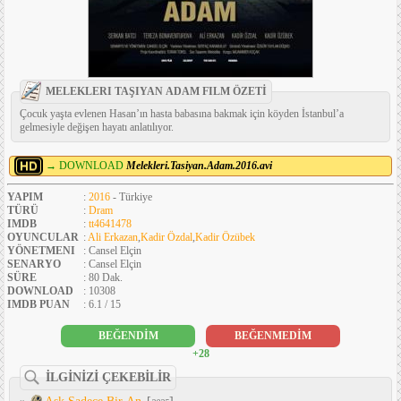
MELEKLERI TAŞIYAN ADAM FILM ÖZETİ
Çocuk yaşta evlenen Hasan’ın hasta babasına bakmak için köyden İstanbul’a
gelmesiyle değişen hayatı anlatılıyor.
→ DOWNLOAD
Melekleri.Tasiyan.Adam.2016.avi
YAPIM
:
2016
- Türkiye
TÜRÜ
:
Dram
IMDB
:
tt4641478
OYUNCULAR
:
Ali Erkazan
,
Kadir Özdal
,
Kadir Özübek
YÖNETMENI
: Cansel Elçin
SENARYO
: Cansel Elçin
SÜRE
: 80 Dak.
DOWNLOAD
: 10308
IMDB PUAN
: 6.1 / 15
BEĞENDİM
BEĞENMEDİM
+28
İLGİNİZİ ÇEKEBİLİR