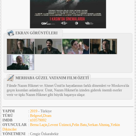
EKRAN GÖRÜNTÜLERI
MERHABA GÜZEL VATANIM FILM ÖZETİ
Filmde Nazım Hikmet ve Ahmet Ümit'in hayatlarının farklı dönemleri ve Moskova'da
geçen kısımları anlatılıyor. Ümit, Nazım Hikmet'in izinden giderek önemli eserler
verir ve tipkı Nazım Hikmet gibi büyük başarıya ulaşır.
YAPIM
:
2019
- Türkiye
TÜRÜ
:
Belgesel
,
Dram
IMDB
:
tt10579092
OYUNCULAR
:
Berna Laçin
,
Levent Üzümcü
,
Pelin Batu
,
Serkan Altıntaş
,
Yetkin
Dikinciler
YÖNETMENI
: Cengiz Özkarabekir