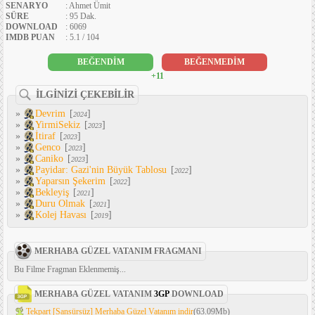
SENARYO
: Ahmet Ümit
SÜRE
: 95 Dak.
DOWNLOAD
: 6069
IMDB PUAN
: 5.1 / 104
BEĞENDİM
BEĞENMEDİM
+11
İLGİNİZİ ÇEKEBİLİR
»
Devrim
[
]
2024
»
YirmiSekiz
[
]
2023
»
İtiraf
[
]
2023
»
Genco
[
]
2023
»
Caniko
[
]
2023
»
Payidar: Gazi'nin Büyük Tablosu
[
]
2022
»
Yaparsın Şekerim
[
]
2022
»
Bekleyiş
[
]
2021
»
Duru Olmak
[
]
2021
»
Kolej Havası
[
]
2019
MERHABA GÜZEL VATANIM FRAGMANI
Bu Filme Fragman Eklenmemiş...
MERHABA GÜZEL VATANIM
3GP
DOWNLOAD
Tekpart [Sansürsüz] Merhaba Güzel Vatanım indir
(63.09Mb)