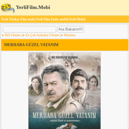
YerliFilm.Mobi
Yerli Türkçe Film indir,Yerli Film İndir mobil,Yerli Mobil
HD Filmler
|
En Çok İndirilen Filmler
|
Müslüm
MERHABA GÜZEL VATANIM