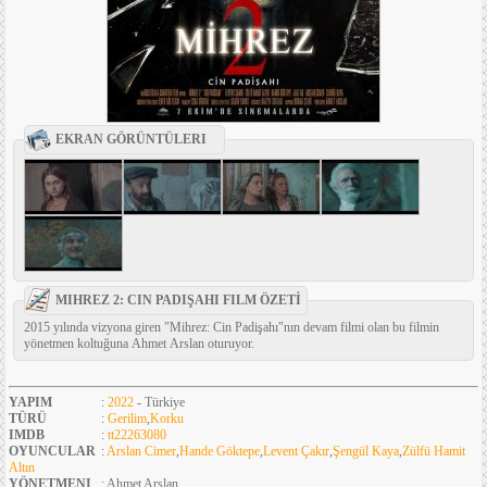
EKRAN GÖRÜNTÜLERI
MIHREZ 2: CIN PADIŞAHI FILM ÖZETİ
2015 yılında vizyona giren "Mihrez: Cin Padişahı"nın devam filmi olan bu filmin
yönetmen koltuğuna Ahmet Arslan oturuyor.
YAPIM
:
2022
- Türkiye
TÜRÜ
:
Gerilim
,
Korku
IMDB
:
tt22263080
OYUNCULAR
:
Arslan Cimer
,
Hande Göktepe
,
Levent Çakır
,
Şengül Kaya
,
Zülfü Hamit
Altın
YÖNETMENI
: Ahmet Arslan