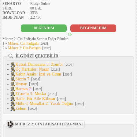
SENARYO
: Raziye Sultan
SÜRE
: 80 Dak.
DOWNLOAD
: 3538
IMDB PUAN
: 2.2 / 36
BEĞENDİM
BEĞENMEDİM
+16
Mihrez 2: Cin Padişahı Serinin Diğer Filmleri
1 »
Mihrez: Cin Padişahı
[
]
2015
2 »
Mihrez 2: Cin Padişahı
[
]
2022
İLGİNİZİ ÇEKEBİLİR
»
Kutsal Damacana 5: Zombi
[
]
2025
»
Üç Harfliler: Nazar
[
]
2024
»
Kabir Azabı: İnsi ve Cinni
[
]
2024
»
Siccin 7
[
]
2024
»
Vesnan
[
]
2023
»
Hannas 2
[
]
2023
»
Efsunlu 3: Muska
[
]
2023
»
Haile: Bir Aile Kâbusu
[
]
2023
»
Mühr-ü Musallat 2: Yasak Düğün
[
]
2023
»
Zebun
[
]
2022
MIHREZ 2: CIN PADIŞAHI FRAGMANI