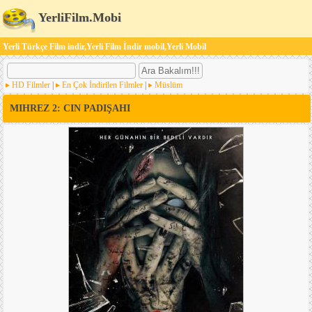
YerliFilm.Mobi
Yerli Türkçe Film indir,Yerli Film İndir mobil,Yerli Mobil
HD Filmler
|
En Çok İndirilen Filmler
|
Müslüm
MIHREZ 2: CIN PADIŞAHI