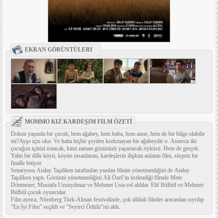
EKRAN GÖRÜNTÜLERI
MOMMO KIZ KARDEŞIM FILM ÖZETİ
Dokuz yaşında bir çocuk; hem ağabey, hem baba, hem anne, hem de bir bilge olabilir
mi?Ayşe için olur. Ve hatta hiçbir şeyden korkmayan bir ağabeydir o. Annesiz iki
çocuğun içinizi ısıtacak, kimi zaman gözünüzü yaşartacak öyküsü. Hem de gerçek.
Yalın bir dille köyü, köyün insanlarını, kardeşlerin ilişkini anlatan film, sürpriz bir
finalle bitiyor.
Senaryosu Atalay Taşdiken tarafından yazılan filmin yönetmenliğini de Atalay
Taşdiken yaptı. Görüntü yönetmenliğini Ali Özel’in üstlendiği filmde Mete
Dönmezer, Mustafa Uzunyılmaz ve Mehmet Usta rol aldılar. Elif Bülbül ve Mehmet
Bülbül çocuk oyuncular.
Film ayrıca, Nürnberg Türk-Alman festivalinde, çok iddialı filmler arasından sıyrılıp
“En İyi Film” seçildi ve “Seyirci Ödülü”nü aldı.