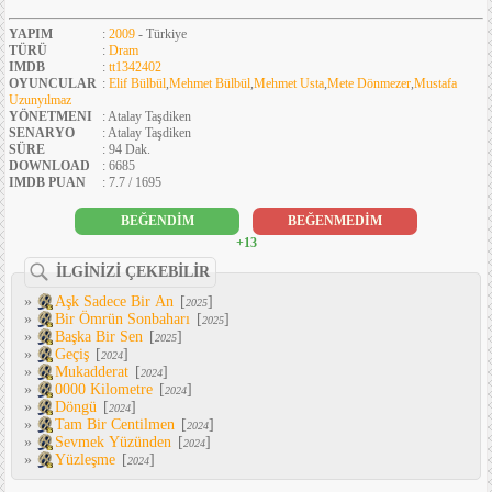
YAPIM
:
2009
- Türkiye
TÜRÜ
:
Dram
IMDB
:
tt1342402
OYUNCULAR
:
Elif Bülbül
,
Mehmet Bülbül
,
Mehmet Usta
,
Mete Dönmezer
,
Mustafa
Uzunyılmaz
YÖNETMENI
: Atalay Taşdiken
SENARYO
: Atalay Taşdiken
SÜRE
: 94 Dak.
DOWNLOAD
: 6685
IMDB PUAN
: 7.7 / 1695
BEĞENDİM
BEĞENMEDİM
+13
İLGİNİZİ ÇEKEBİLİR
»
Aşk Sadece Bir An
[
]
2025
»
Bir Ömrün Sonbaharı
[
]
2025
»
Başka Bir Sen
[
]
2025
»
Geçiş
[
]
2024
»
Mukadderat
[
]
2024
»
0000 Kilometre
[
]
2024
»
Döngü
[
]
2024
»
Tam Bir Centilmen
[
]
2024
»
Sevmek Yüzünden
[
]
2024
»
Yüzleşme
[
]
2024