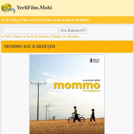
YerliFilm.Mobi
Yerli Türkçe Film indir,Yerli Film İndir mobil,Yerli Mobil
HD Filmler
|
En Çok İndirilen Filmler
|
Müslüm
MOMMO KIZ KARDEŞIM