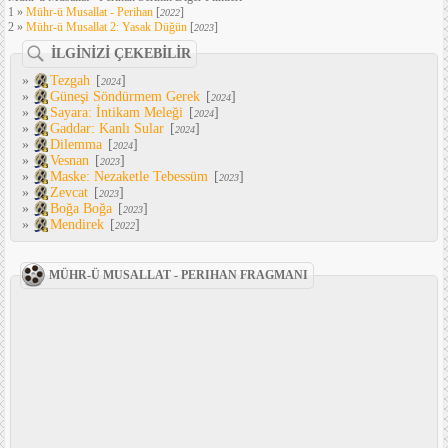
1 »
Mühr-ü Musallat - Perihan
[
]
2022
2 »
Mühr-ü Musallat 2: Yasak Düğün
[
]
2023
İLGİNİZİ ÇEKEBİLİR
»
Tezgah
[
]
2024
»
Güneşi Söndürmem Gerek
[
]
2024
»
Sayara: İntikam Meleği
[
]
2024
»
Gaddar: Kanlı Sular
[
]
2024
»
Dilemma
[
]
2024
»
Vesnan
[
]
2023
»
Maske: Nezaketle Tebessüm
[
]
2023
»
Zevcat
[
]
2023
»
Boğa Boğa
[
]
2023
»
Mendirek
[
]
2022
MÜHR-Ü MUSALLAT - PERIHAN FRAGMANI