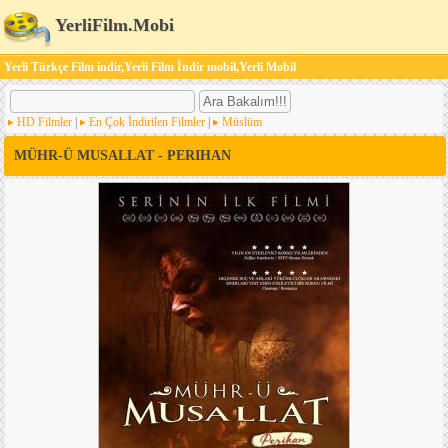
YerliFilm.Mobi
Yerli Türkçe Film indir,Yerli Film İndir mobil,Yerli Mobil
HD Filmler
|
En Çok İndirilen Filmler
|
Müslüm
MÜHR-Ü MUSALLAT - PERIHAN