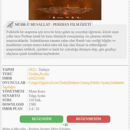
MÜHR-Ü MUSALLAT - PERIHAN FILM ÖZETİ
Folklorik bir araştırma için ücra bir köye giden üç sosyoloji öğrencisi, köyde uzun
yıllar önce Perihan isimli bir kızın ölümüyle sonuçlanmış cin çıkarma ritüelini
araştıracaklardır. Anlattıklarının tamamı yalan olan Hanife’nin verdiği bilgiler ve
kendilerine yardım etmeyi kabul eden tek kişi olan Hasan’ın rehberliğinde
araştırmaları tehlikeli, spiritüel ve kanlı bir yolculuğa dönüşen ekip, gün geçtikçe
olayların içinde kendilerini kaybederler.
YAPIM
:
2022
- Türkiye
TÜRÜ
:
Gerilim
,
Korku
IMDB
:
tt18253100
OYUNCULAR
:
Cengiz Ergezer
,
Ercan Özdal
,
Mehmet Güneş
,
Nilüfer Aydan
,
Selahattin
Taşdöğen
YÖNETMENI
: Metin Kuru
SENARYO
: Tolga Aydın
SÜRE
: 110 Dak.
DOWNLOAD
: 1589
IMDB PUAN
: 3.4 / 34
BEĞENDİM
BEĞENMEDİM
+40
Mühr-ü Musallat - Perihan Serinin Diğer Filmleri