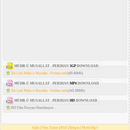
MÜHR-Ü MUSALLAT - PERIHAN
3GP
DOWNLOAD
Tek Link Mühr-ü Musallat - Perihan indir
(69.46Mb)
MÜHR-Ü MUSALLAT - PERIHAN
MP4
DOWNLOAD
Tek Link Mühr-ü Musallat - Perihan indir
(341.88Mb)
MÜHR-Ü MUSALLAT - PERIHAN
HD
DOWNLOAD
HD Film Dosyası Hazırlanıyor...
Enler
|
Film Türleri
|
RSS
|
İletişim
|
Mobil Mp3