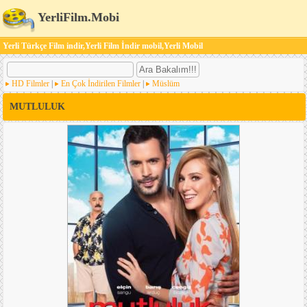
YerliFilm.Mobi
Yerli Türkçe Film indir,Yerli Film İndir mobil,Yerli Mobil
HD Filmler
|
En Çok İndirilen Filmler
|
Müslüm
MUTLULUK