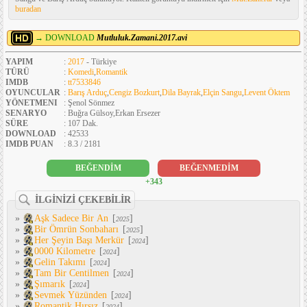
buradan
→ DOWNLOAD
Mutluluk.Zamani.2017.avi
YAPIM
:
2017
- Türkiye
TÜRÜ
:
Komedi
,
Romantik
IMDB
:
tt7533846
OYUNCULAR
:
Barış Arduç
,
Cengiz Bozkurt
,
Dila Bayrak
,
Elçin Sangu
,
Levent Öktem
YÖNETMENI
: Şenol Sönmez
SENARYO
: Buğra Gülsoy,Erkan Ersezer
SÜRE
: 107 Dak.
DOWNLOAD
: 42533
IMDB PUAN
: 8.3 / 2181
BEĞENDİM
BEĞENMEDİM
+343
İLGİNİZİ ÇEKEBİLİR
»
Aşk Sadece Bir An
[
]
2025
»
Bir Ömrün Sonbaharı
[
]
2025
»
Her Şeyin Başı Merkür
[
]
2024
»
0000 Kilometre
[
]
2024
»
Gelin Takımı
[
]
2024
»
Tam Bir Centilmen
[
]
2024
»
Şımarık
[
]
2024
»
Sevmek Yüzünden
[
]
2024
»
Romantik Hırsız
[
]
2024