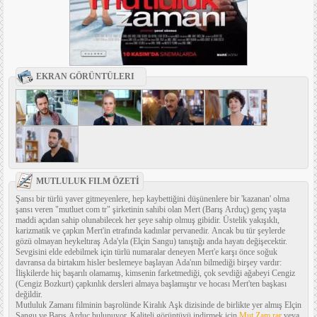
EKRAN GÖRÜNTÜLERI
MUTLULUK FILM ÖZETİ
Şansı bir türlü yaver gitmeyenlere, hep kaybettiğini düşünenlere bir 'kazanan' olma
şansı veren "mutluet com tr" şirketinin sahibi olan Mert (Barış Arduç) genç yaşta
maddi açıdan sahip olunabilecek her şeye sahip olmuş gibidir. Üstelik yakışıklı,
karizmatik ve çapkın Mert'in etrafında kadınlar pervanedir. Ancak bu tür şeylerde
gözü olmayan heykeltıraş Ada'yla (Elçin Sangu) tanıştığı anda hayatı değişecektir.
Sevgisini elde edebilmek için türlü numaralar deneyen Mert'e karşı önce soğuk
davransa da birtakım hisler beslemeye başlayan Ada'nın bilmediği birşey vardır:
İlişkilerde hiç başarılı olamamış, kimsenin farketmediği, çok sevdiği ağabeyi Cengiz
(Cengiz Bozkurt) çapkınlık dersleri almaya başlamıştır ve hocası Mert'ten başkası
değildir.
Mutluluk Zamanı filminin başrolünde Kiralık Aşk dizisinde de birlikte yer almış Elçin
Sangu ve Barış Arduç bulunuyor. Kaliteli görüntüyü indirmek için
Mut.Zam.rar
veya