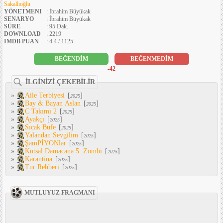
Sakallıoğlu
YÖNETMENI
: İbrahim Büyükak
SENARYO
: İbrahim Büyükak
SÜRE
: 95 Dak.
DOWNLOAD
: 2219
IMDB PUAN
: 4.4 / 1125
BEĞENDİM
BEĞENMEDİM
-42
İLGİNİZİ ÇEKEBİLİR
»
Aile Terbiyesi
[
]
2025
»
Bay & Bayan Aslan
[
]
2025
»
C Takımı 2
[
]
2025
»
Ayakçı
[
]
2025
»
Sıcak Büfe
[
]
2025
»
Yalandan Sevgilim
[
]
2025
»
ŞamPİYONlar
[
]
2025
»
Kutsal Damacana 5: Zombi
[
]
2025
»
Karantina
[
]
2025
»
Tur Rehberi
[
]
2025
MUTLUYUZ FRAGMANI