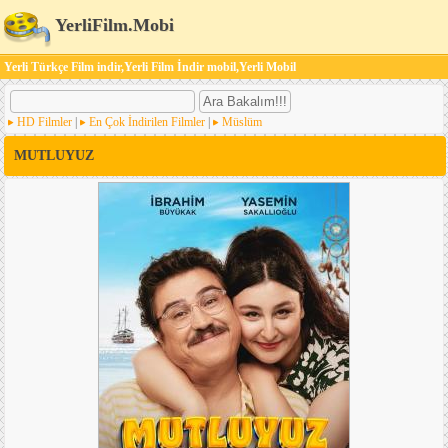
YerliFilm.Mobi
Yerli Türkçe Film indir,Yerli Film İndir mobil,Yerli Mobil
HD Filmler
|
En Çok İndirilen Filmler
|
Müslüm
MUTLUYUZ