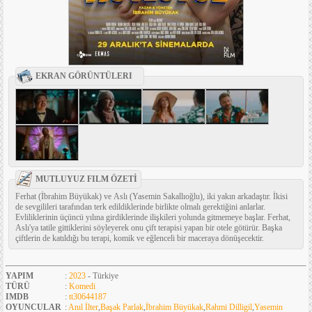
EKRAN GÖRÜNTÜLERI
MUTLUYUZ FILM ÖZETİ
Ferhat (İbrahim Büyükak) ve Aslı (Yasemin Sakallıoğlu), iki yakın arkadaştır. İkisi
de sevgilileri tarafından terk edildiklerinde birlikte olmalı gerektiğini anlarlar.
Evliliklerinin üçüncü yılına girdiklerinde ilişkileri yolunda gitmemeye başlar. Ferhat,
Aslı'ya tatile gittiklerini söyleyerek onu çift terapisi yapan bir otele götürür. Başka
çiftlerin de katıldığı bu terapi, komik ve eğlenceli bir maceraya dönüşecektir.
YAPIM
:
2023
- Türkiye
TÜRÜ
:
Komedi
IMDB
:
tt30644187
OYUNCULAR
:
Anıl İlter
,
Başak Parlak
,
İbrahim Büyükak
,
Rahmi Dilligil
,
Yasemin