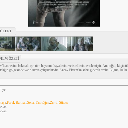
ÜLERI
FILM ÖZETİ
’li annesine bakmak için tüm hayatını, hayallerini ve isteklerini ertelemiştir. Ana-oğul, küçücük 
talığın gölgesinde var olmaya çalışmaktadır. Ancak Ekrem’in sabrı giderek azalır. Bugün, belki 
kiye
kaya
,
Faruk Barman
,
Settar Tanrıöğen
,
Zerrin Sümer
arkan
arkan