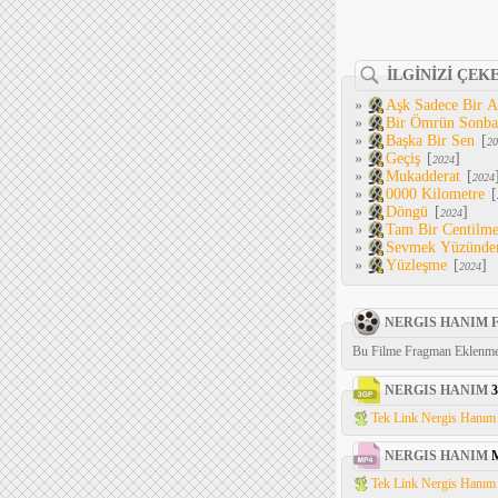
İLGİNİZİ ÇEK
»
Aşk Sadece Bir 
»
Bir Ömrün Sonba
»
Başka Bir Sen
[
20
»
Geçiş
[
]
2024
»
Mukadderat
[
2024
»
0000 Kilometre
[
»
Döngü
[
]
2024
»
Tam Bir Centilm
»
Sevmek Yüzünde
»
Yüzleşme
[
]
2024
NERGIS HANIM 
Bu Filme Fragman Eklenme
NERGIS HANIM
Tek Link Nergis Hanım 
NERGIS HANIM
Tek Link Nergis Hanım 