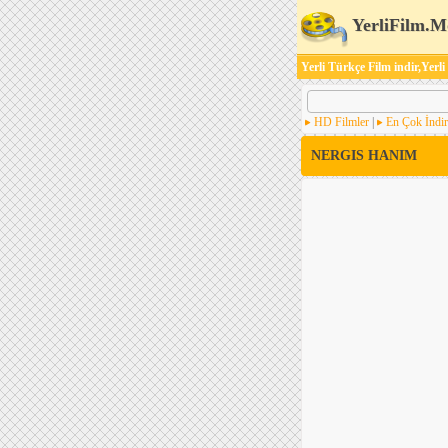
YerliFilm.M
Yerli Türkçe Film indir,Yerli
HD Filmler
|
En Çok İndir
NERGIS HANIM