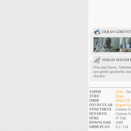
EKRAN GÖRÜNT
NERGIS HANIM 
Orta yaşlı Ekrem, Alzheimer
aynı günler geçirmekte, has
olacaktır.
YAPIM
:
2014
- Tür
TÜRÜ
:
Dram
IMDB
:
tt3622178
OYUNCULAR
:
Begüm Ak
YÖNETMENI
: Görkem S
SENARYO
: Görkem S
SÜRE
: 87 Dak.
DOWNLOAD
: 2698
IMDB PUAN
: 6.2 / 118