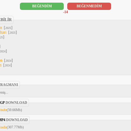
BEĞENDİM
BEĞENMEDİM
-14
EBİLİR
An
[
]
2025
harı
[
]
2025
]
25
]
]
2024
en
[
]
2024
n
[
]
2024
FRAGMANI
miş...
3GP
DOWNLOAD
indir
(59.66Mb)
MP4
DOWNLOAD
indir
(307.77Mb)