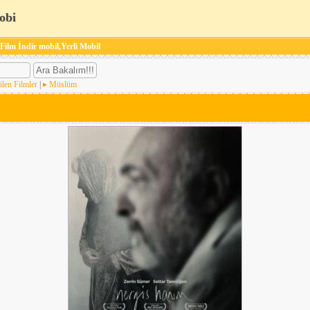
obi
 Film İndir mobil,Yerli Mobil
ilen Filmler
|
Müslüm