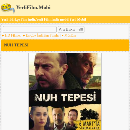
YerliFilm.Mobi
Yerli Türkçe Film indir,Yerli Film İndir mobil,Yerli Mobil
HD Filmler
|
En Çok İndirilen Filmler
|
Müslüm
NUH TEPESI