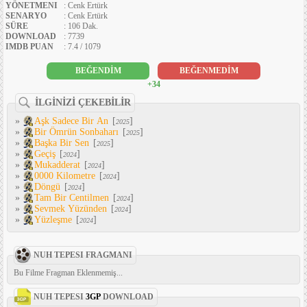
YÖNETMENI
: Cenk Ertürk
SENARYO
: Cenk Ertürk
SÜRE
: 106 Dak.
DOWNLOAD
: 7739
IMDB PUAN
: 7.4 / 1079
BEĞENDİM
BEĞENMEDİM
+34
İLGİNİZİ ÇEKEBİLİR
»
Aşk Sadece Bir An
[
]
2025
»
Bir Ömrün Sonbaharı
[
]
2025
»
Başka Bir Sen
[
]
2025
»
Geçiş
[
]
2024
»
Mukadderat
[
]
2024
»
0000 Kilometre
[
]
2024
»
Döngü
[
]
2024
»
Tam Bir Centilmen
[
]
2024
»
Sevmek Yüzünden
[
]
2024
»
Yüzleşme
[
]
2024
NUH TEPESI FRAGMANI
Bu Filme Fragman Eklenmemiş...
NUH TEPESI
3GP
DOWNLOAD