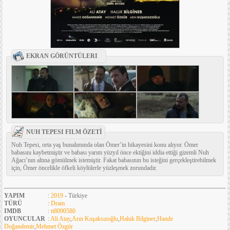
EKRAN GÖRÜNTÜLERI
NUH TEPESI FILM ÖZETİ
Nuh Tepesi, orta yaş bunalımında olan Ömer’in hikayesini konu alıyor. Ömer
babasını kaybetmiştir ve babası yarım yüzyıl önce ektiğini iddia ettiği gizemli Nuh
Ağacı’nın altına gömülmek istemiştir. Fakat babasının bu isteğini gerçekleştirebilmek
için, Ömer öncelikle öfkeli köylülerle yüzleşmek zorundadır.
YAPIM
:
2019
- Türkiye
TÜRÜ
:
Dram
IMDB
:
tt8090580
OYUNCULAR
:
Ali Atay
,
Arın Kuşaksızoğlu
,
Haluk Bilginer
,
Hande
Doğandemir
,
Mehmet Özgür