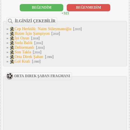
BEĞENDİM
BEĞENMEDİM
+513
İLGİNİZİ ÇEKEBİLİR
»
Cep Herkülü: Naim Süleymanoğlu
[
]
2019
»
Bizim İçin Şampiyon
[
]
2018
»
İyi Oyun
[
]
2018
»
Suda Balık
[
]
2016
»
Deliormanlı
[
]
2016
»
Son Takla
[
]
2016
»
Orta Direk Şaban
[
]
1984
»
Gol Kralı
[
]
1980
ORTA DIREK ŞABAN FRAGMANI