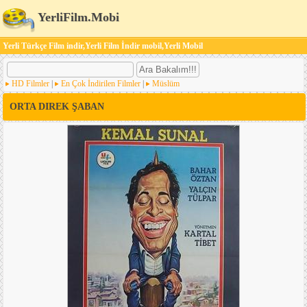
YerliFilm.Mobi
Yerli Türkçe Film indir,Yerli Film İndir mobil,Yerli Mobil
HD Filmler
|
En Çok İndirilen Filmler
|
Müslüm
ORTA DIREK ŞABAN