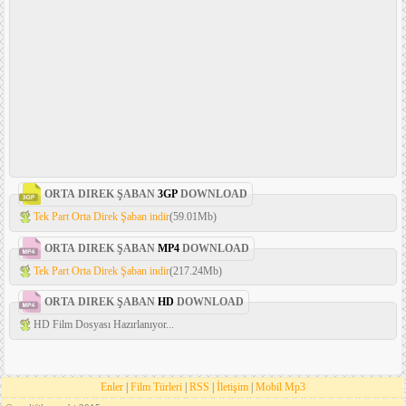
ORTA DIREK ŞABAN
3GP
DOWNLOAD
Tek Part Orta Direk Şaban indir
(59.01Mb)
ORTA DIREK ŞABAN
MP4
DOWNLOAD
Tek Part Orta Direk Şaban indir
(217.24Mb)
ORTA DIREK ŞABAN
HD
DOWNLOAD
HD Film Dosyası Hazırlanıyor...
Enler
|
Film Türleri
|
RSS
|
İletişim
|
Mobil Mp3