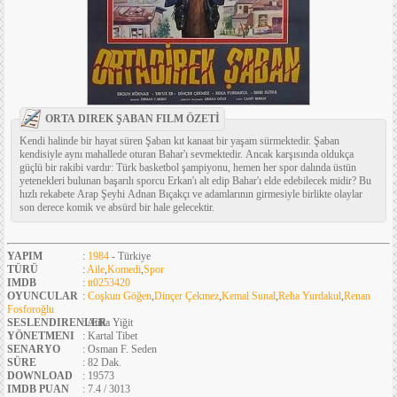
ORTA DIREK ŞABAN FILM ÖZETİ
Kendi halinde bir hayat süren Şaban kıt kanaat bir yaşam sürmektedir. Şaban
kendisiyle aynı mahallede oturan Bahar'ı sevmektedir. Ancak karşısında oldukça
güçlü bir rakibi vardır: Türk basketbol şampiyonu, hemen her spor dalında üstün
yetenekleri bulunan başarılı sporcu Erkan'ı alt edip Bahar'ı elde edebilecek midir? Bu
hızlı rekabete Arap Şeyhi Adnan Bıçakçı ve adamlarının girmesiyle birlikte olaylar
son derece komik ve absürd bir hale gelecektir.
YAPIM
:
1984
- Türkiye
TÜRÜ
:
Aile
,
Komedi
,
Spor
IMDB
:
tt0253420
OYUNCULAR
:
Coşkun Göğen
,
Dinçer Çekmez
,
Kemal Sunal
,
Reha Yurdakul
,
Renan
Fosforoğlu
SESLENDIRENLER
: Atilla Yiğit
YÖNETMENI
: Kartal Tibet
SENARYO
: Osman F. Seden
SÜRE
: 82 Dak.
DOWNLOAD
: 19573
IMDB PUAN
: 7.4 / 3013