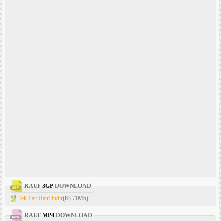
RAUF
3GP
DOWNLOAD
Tek Part Rauf indir
(63.71Mb)
RAUF
MP4
DOWNLOAD