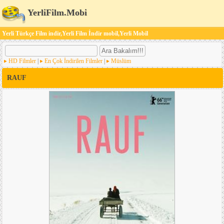
YerliFilm.Mobi
Yerli Türkçe Film indir,Yerli Film İndir mobil,Yerli Mobil
HD Filmler
|
En Çok İndirilen Filmler
|
Müslüm
RAUF