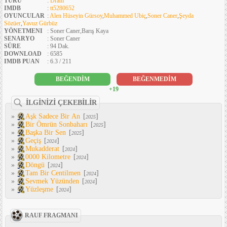
TÜRÜ
:
Dram
IMDB
:
tt5280652
OYUNCULAR
:
Alen Hüseyin Gürsoy
,
Muhammed Ubiç
,
Soner Caner
,
Şeyda
Sözüer
,
Yavuz Gürbüz
YÖNETMENI
: Soner Caner,Barış Kaya
SENARYO
: Soner Caner
SÜRE
: 94 Dak.
DOWNLOAD
: 6585
IMDB PUAN
: 6.3 / 211
BEĞENDİM
BEĞENMEDİM
+19
İLGİNİZİ ÇEKEBİLİR
»
Aşk Sadece Bir An
[
]
2025
»
Bir Ömrün Sonbaharı
[
]
2025
»
Başka Bir Sen
[
]
2025
»
Geçiş
[
]
2024
»
Mukadderat
[
]
2024
»
0000 Kilometre
[
]
2024
»
Döngü
[
]
2024
»
Tam Bir Centilmen
[
]
2024
»
Sevmek Yüzünden
[
]
2024
»
Yüzleşme
[
]
2024
RAUF FRAGMANI