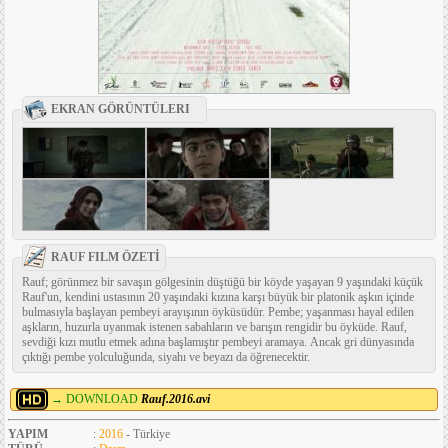
EKRAN GÖRÜNTÜLERI
RAUF FILM ÖZETİ
Rauf; görünmez bir savaşın gölgesinin düştüğü bir köyde yaşayan 9 yaşındaki küçük
Rauf'un, kendini ustasının 20 yaşındaki kızına karşı büyük bir platonik aşkın içinde
bulmasıyla başlayan pembeyi arayışının öyküsüdür. Pembe; yaşanması hayal edilen
aşkların, huzurla uyanmak istenen sabahların ve barışın rengidir bu öyküde. Rauf,
sevdiği kızı mutlu etmek adına başlamıştır pembeyi aramaya. Ancak gri dünyasında
çıktığı pembe yolculuğunda, siyahı ve beyazı da öğrenecektir.
→ DOWNLOAD
Rauf.2016.avi
YAPIM
:
2016
- Türkiye