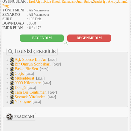
OYUNCULAR
:
Erol Afşin
,
Kida Khodr Ramadan
,
Onur Buldu
,
Saadet Işıl Aksoy
,
Ümmü
Putgül
YÖNETMENI
: Ali Vatansever
SENARYO
: Ali Vatansever
SÜRE
: 102 Dak.
DOWNLOAD
: 3560
IMDB PUAN
: 6.6 / 172
BEĞENDİM
BEĞENMEDİM
+3
İLGİNİZİ ÇEKEBİLİR
»
Aşk Sadece Bir An
[
]
2025
»
Bir Ömrün Sonbaharı
[
]
2025
»
Başka Bir Sen
[
]
2025
»
Geçiş
[
]
2024
»
Mukadderat
[
]
2024
»
0000 Kilometre
[
]
2024
»
Döngü
[
]
2024
»
Tam Bir Centilmen
[
]
2024
»
Sevmek Yüzünden
[
]
2024
»
Yüzleşme
[
]
2024
FRAGMANI