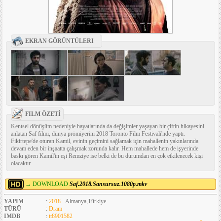
EKRAN GÖRÜNTÜLERI
FILM ÖZETİ
Kentsel dönüşüm nedeniyle hayatlarında da değişimler yaşayan bir çiftin hikayesini
anlatan Saf filmi, dünya prömiyerini 2018 Toronto Film Festivali'nde yaptı.
Fikirtepe'de oturan Kamil, evinin geçimini sağlamak için mahallenin yakınlarında
devam eden bir inşaatta çalışmak zorunda kalır. Hem mahallede hem de işyerinde
baskı gören Kamil'in eşi Remziye ise belki de bu durumdan en çok etkilenecek kişi
olacaktır.
→ DOWNLOAD
Saf.2018.Sansursuz.1080p.mkv
YAPIM
:
2018
- Almanya,Türkiye
TÜRÜ
:
Dram
IMDB
:
tt8901582