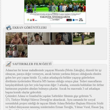
EKRAN GÖRÜNTÜLERI
SAFTIRIKLER FILM ÖZETİ
Adana'nın bir kenar mahallesinde yaşayan Mustafa (Metin Zakoğlu), düzenli bir işi
olmayan, paraya değer vermeyen, ancak birinin yardıma ihtiyacı olduğunda elinden
gelen her şeyi yapan biridir. Üç yakın arkadaşıyla birlikte yaşayıp giderlerken
dörtlünün üyelerinden Murat'ın MS hastası olduğu ortaya çıkar. Tedavi masraflarını
karşılayabilmek için her yola başvuran diğer 3 arkadaş, sonunda buldukları bir define
haritasının peşinden altınları bulmaya çıkarlar. Ancak bu macerada 3 saf arkadaşın
başına komik olaylar gelecektir.
Çekimleri Adana ve İstanbul'da yapılan Saftirikler filminin gişe gelirinin %
15'i, Türkiye Multipl Skleroz Derneği'ne aktarılacak. Aynı zamanda bir sosyal
sorumluluk projesi niteliği de taşıyan filmde Adana Belediye Başkanı Hüseyin Sözlü
ve futbol dünyasının tanınmış isimlerinden Erman Toroğlu, Yılmaz Vural, Hasan Şaş