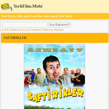
YerliFilm.Mobi
Yerli Türkçe Film indir,Yerli Film İndir mobil,Yerli Mobil
HD Filmler
|
En Çok İndirilen Filmler
|
Müslüm
SAFTIRIKLER