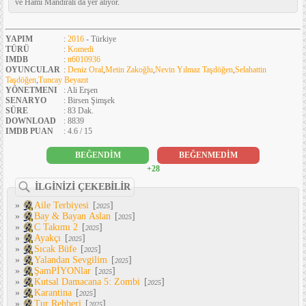
ve Hami Mandıralı da yer alıyor.
YAPIM
:
2016
- Türkiye
TÜRÜ
:
Komedi
IMDB
:
tt6010936
OYUNCULAR
:
Deniz Oral
,
Metin Zakoğlu
,
Nevin Yılmaz Taşdöğen
,
Selahattin
Taşdöğen
,
Tuncay Beyazıt
YÖNETMENI
: Ali Erşen
SENARYO
: Birsen Şimşek
SÜRE
: 83 Dak.
DOWNLOAD
: 8839
IMDB PUAN
: 4.6 / 15
BEĞENDİM
BEĞENMEDİM
+28
İLGİNİZİ ÇEKEBİLİR
»
Aile Terbiyesi
[
]
2025
»
Bay & Bayan Aslan
[
]
2025
»
C Takımı 2
[
]
2025
»
Ayakçı
[
]
2025
»
Sıcak Büfe
[
]
2025
»
Yalandan Sevgilim
[
]
2025
»
ŞamPİYONlar
[
]
2025
»
Kutsal Damacana 5: Zombi
[
]
2025
»
Karantina
[
]
2025
»
Tur Rehberi
[
]
2025