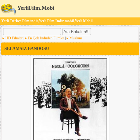
YerliFilm.Mobi
Yerli Türkçe Film indir,Yerli Film İndir mobil,Yerli Mobil
HD Filmler
|
En Çok İndirilen Filmler
|
Müslüm
SELAMSIZ BANDOSU