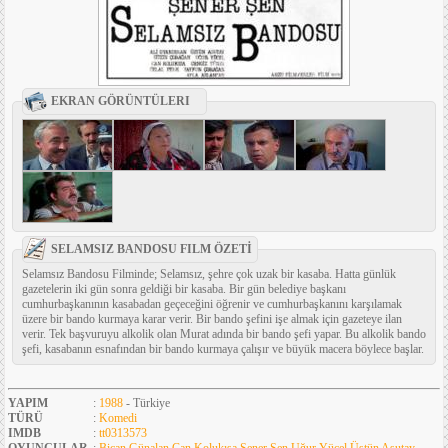
EKRAN GÖRÜNTÜLERI
SELAMSIZ BANDOSU FILM ÖZETİ
Selamsız Bandosu Filminde; Selamsız, şehre çok uzak bir kasaba. Hatta günlük
gazetelerin iki gün sonra geldiği bir kasaba. Bir gün belediye başkanı
cumhurbaşkanının kasabadan geçeceğini öğrenir ve cumhurbaşkanını karşılamak
üzere bir bando kurmaya karar verir. Bir bando şefini işe almak için gazeteye ilan
verir. Tek başvuruyu alkolik olan Murat adında bir bando şefi yapar. Bu alkolik bando
şefi, kasabanın esnafından bir bando kurmaya çalışır ve büyük macera böylece başlar.
YAPIM
:
1988
- Türkiye
TÜRÜ
:
Komedi
IMDB
:
tt0313573