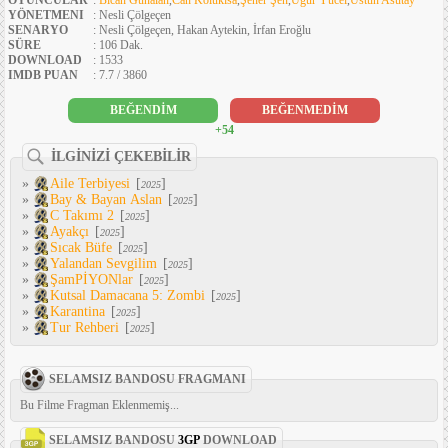
OYUNCULAR
:
Bican Günalan
,
Can Kolukısa
,
Şener Şen
,
Uğur Yücel
,
Üstün Asutay
YÖNETMENI
: Nesli Çölgeçen
SENARYO
: Nesli Çölgeçen, Hakan Aytekin, İrfan Eroğlu
SÜRE
: 106 Dak.
DOWNLOAD
: 1533
IMDB PUAN
: 7.7 / 3860
BEĞENDİM
BEĞENMEDİM
+54
İLGİNİZİ ÇEKEBİLİR
»
Aile Terbiyesi
[
]
2025
»
Bay & Bayan Aslan
[
]
2025
»
C Takımı 2
[
]
2025
»
Ayakçı
[
]
2025
»
Sıcak Büfe
[
]
2025
»
Yalandan Sevgilim
[
]
2025
»
ŞamPİYONlar
[
]
2025
»
Kutsal Damacana 5: Zombi
[
]
2025
»
Karantina
[
]
2025
»
Tur Rehberi
[
]
2025
SELAMSIZ BANDOSU FRAGMANI
Bu Filme Fragman Eklenmemiş...
SELAMSIZ BANDOSU
3GP
DOWNLOAD