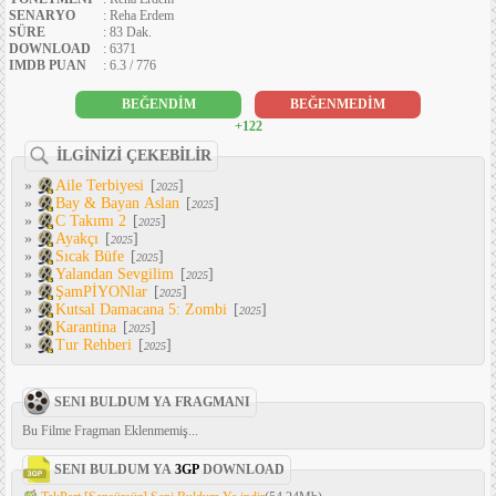
SENARYO
: Reha Erdem
SÜRE
: 83 Dak.
DOWNLOAD
: 6371
IMDB PUAN
: 6.3 / 776
BEĞENDİM
BEĞENMEDİM
+122
İLGİNİZİ ÇEKEBİLİR
»
Aile Terbiyesi
[
]
2025
»
Bay & Bayan Aslan
[
]
2025
»
C Takımı 2
[
]
2025
»
Ayakçı
[
]
2025
»
Sıcak Büfe
[
]
2025
»
Yalandan Sevgilim
[
]
2025
»
ŞamPİYONlar
[
]
2025
»
Kutsal Damacana 5: Zombi
[
]
2025
»
Karantina
[
]
2025
»
Tur Rehberi
[
]
2025
SENI BULDUM YA FRAGMANI
Bu Filme Fragman Eklenmemiş...
SENI BULDUM YA
3GP
DOWNLOAD