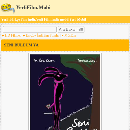
YerliFilm.Mobi
Yerli Türkçe Film indir,Yerli Film İndir mobil,Yerli Mobil
HD Filmler
|
En Çok İndirilen Filmler
|
Müslüm
SENI BULDUM YA