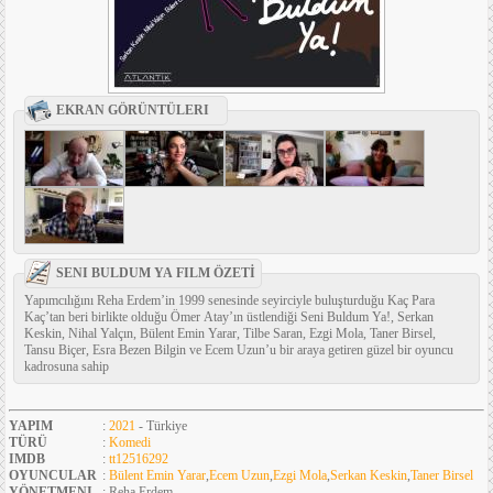
EKRAN GÖRÜNTÜLERI
SENI BULDUM YA FILM ÖZETİ
Yapımcılığını Reha Erdem’in 1999 senesinde seyirciyle buluşturduğu Kaç Para
Kaç’tan beri birlikte olduğu Ömer Atay’ın üstlendiği Seni Buldum Ya!, Serkan
Keskin, Nihal Yalçın, Bülent Emin Yarar, Tilbe Saran, Ezgi Mola, Taner Birsel,
Tansu Biçer, Esra Bezen Bilgin ve Ecem Uzun’u bir araya getiren güzel bir oyuncu
kadrosuna sahip
YAPIM
:
2021
- Türkiye
TÜRÜ
:
Komedi
IMDB
:
tt12516292
OYUNCULAR
:
Bülent Emin Yarar
,
Ecem Uzun
,
Ezgi Mola
,
Serkan Keskin
,
Taner Birsel
YÖNETMENI
: Reha Erdem