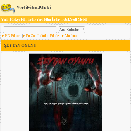
YerliFilm.Mobi
Yerli Türkçe Film indir,Yerli Film İndir mobil,Yerli Mobil
HD Filmler
|
En Çok İndirilen Filmler
|
Müslüm
ŞEYTAN OYUNU