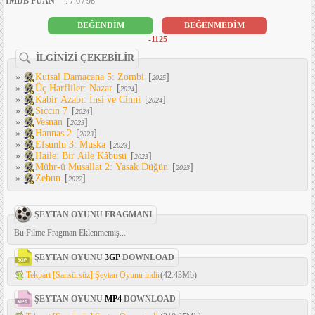
IMDB PUAN
: 7.6 / 98
BEĞENDİM
BEĞENMEDİM
-1125
İLGİNİZİ ÇEKEBİLİR
»
Kutsal Damacana 5: Zombi
[
]
2025
»
Üç Harfliler: Nazar
[
]
2024
»
Kabir Azabı: İnsi ve Cinni
[
]
2024
»
Siccin 7
[
]
2024
»
Vesnan
[
]
2023
»
Hannas 2
[
]
2023
»
Efsunlu 3: Muska
[
]
2023
»
Haile: Bir Aile Kâbusu
[
]
2023
»
Mühr-ü Musallat 2: Yasak Düğün
[
]
2023
»
Zebun
[
]
2022
ŞEYTAN OYUNU FRAGMANI
Bu Filme Fragman Eklenmemiş...
ŞEYTAN OYUNU
3GP
DOWNLOAD
Tekpart [Sansürsüz] Şeytan Oyunu indir
(42.43Mb)
ŞEYTAN OYUNU
MP4
DOWNLOAD