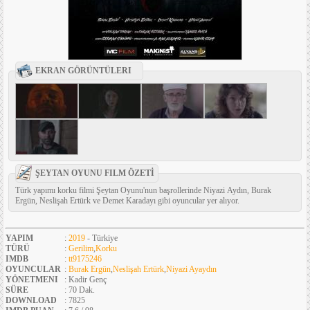
EKRAN GÖRÜNTÜLERI
ŞEYTAN OYUNU FILM ÖZETİ
Türk yapımı korku filmi Şeytan Oyunu'nun başrollerinde Niyazi Aydın, Burak
Ergün, Neslişah Ertürk ve Demet Karadayı gibi oyuncular yer alıyor.
YAPIM
:
2019
- Türkiye
TÜRÜ
:
Gerilim
,
Korku
IMDB
:
tt9175246
OYUNCULAR
:
Burak Ergün
,
Neslişah Ertürk
,
Niyazi Ayaydın
YÖNETMENI
: Kadir Genç
SÜRE
: 70 Dak.
DOWNLOAD
: 7825