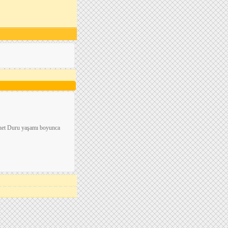
khet Duru yaşamı boyunca