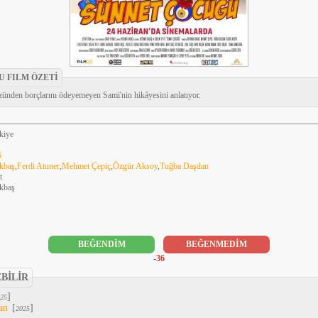
 FILM ÖZETİ
üzünden borçlarını ödeyemeyen Sami'nin hikâyesini anlatıyor.
kiye
6
kbaş
,
Ferdi Atuner
,
Mehmet Çepiç
,
Özgür Aksoy
,
Tuğba Daşdan
t
kbaş
BEĞENDİM
BEĞENMEDİM
-36
EBİLİR
]
25
an
[
]
2025