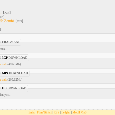
m
[
]
2025
]
025
 5: Zombi
[
]
2025
]
U FRAGMANI
miş...
U
3GP
DOWNLOAD
 indir
(49.66Mb)
U
MP4
DOWNLOAD
 indir
(265.12Mb)
U
HD
DOWNLOAD
anıyor...
Enler
|
Film Türleri
|
RSS
|
İletişim
|
Mobil Mp3