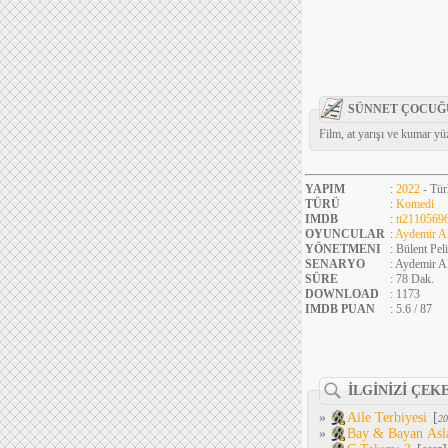
SÜNNET ÇOCUĞU
Film, at yarışı ve kumar y
YAPIM
:
2022
- Tür
TÜRÜ
:
Komedi
IMDB
:
tt2110569
OYUNCULAR
:
Aydemir A
YÖNETMENI
: Bülent Peli
SENARYO
: Aydemir A
SÜRE
: 78 Dak.
DOWNLOAD
: 1173
IMDB PUAN
: 5.6 / 87
İLGİNİZİ ÇEK
»
Aile Terbiyesi
[
20
»
Bay & Bayan Asl