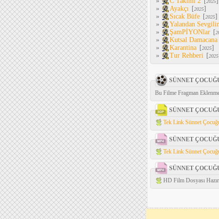
»
C Takımı 2
[
]
2025
»
Ayakçı
[
]
2025
»
Sıcak Büfe
[
]
2025
»
Yalandan Sevgili
»
ŞamPİYONlar
[
2
»
Kutsal Damacana
»
Karantina
[
]
2025
»
Tur Rehberi
[
2025
SÜNNET ÇOCUĞ
Bu Filme Fragman Eklenme
SÜNNET ÇOCUĞ
Tek Link Sünnet Çocuğu
SÜNNET ÇOCUĞ
Tek Link Sünnet Çocuğu
SÜNNET ÇOCUĞ
HD Film Dosyası Hazırl