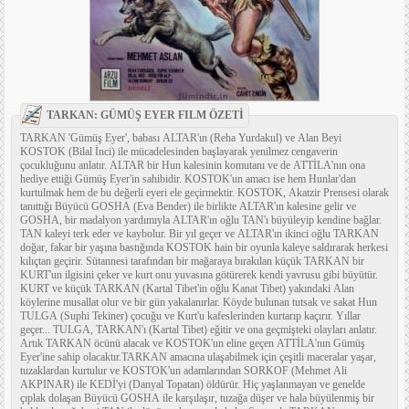
TARKAN: GÜMÜŞ EYER FILM ÖZETİ
TARKAN 'Gümüş Eyer', babası ALTAR'ın (Reha Yurdakul) ve Alan Beyi
KOSTOK (Bilal İnci) ile mücadelesinden başlayarak yenilmez cengaverin
çocukluğunu anlatır. ALTAR bir Hun kalesinin komutanı ve de ATTİLA'nın ona
hediye ettiği Gümüş Eyer'in sahibidir. KOSTOK'un amacı ise hem Hunlar'dan
kurtulmak hem de bu değerli eyeri ele geçirmektir. KOSTOK, Akatzir Prensesi olarak
tanıttığı Büyücü GOSHA (Eva Bender) ile birlikte ALTAR'ın kalesine gelir ve
GOSHA, bir madalyon yardımıyla ALTAR'ın oğlu TAN'ı büyüleyip kendine bağlar.
TAN kaleyi terk eder ve kaybolur. Bir yıl geçer ve ALTAR'ın ikinci oğlu TARKAN
doğar, fakar bir yaşına bastığında KOSTOK hain bir oyunla kaleye saldırarak herkesi
kılıçtan geçirir. Sütannesi tarafından bir mağaraya bırakılan küçük TARKAN bir
KURT'un ilgisini çeker ve kurt onu yuvasına götürerek kendi yavrusu gibi büyütür.
KURT ve küçük TARKAN (Kartal Tibet'in oğlu Kanat Tibet) yakındaki Alan
köylerine musallat olur ve bir gün yakalanırlar. Köyde bulunan tutsak ve sakat Hun
TULGA (Suphi Tekiner) çocuğu ve Kurt'u kafeslerinden kurtarıp kaçırır. Yıllar
geçer... TULGA, TARKAN'ı (Kartal Tibet) eğitir ve ona geçmişteki olayları anlatır.
Artık TARKAN öcünü alacak ve KOSTOK'un eline geçen ATTİLA'nın Gümüş
Eyer'ine sahip olacaktır.TARKAN amacına ulaşabilmek için çeşitli maceralar yaşar,
tuzaklardan kurtulur ve KOSTOK'un adamlarından SORKOF (Mehmet Ali
AKPINAR) ile KEDİ'yi (Danyal Topatan) öldürür. Hiç yaşlanmayan ve genelde
çıplak dolaşan Büyücü GOSHA ile karşılaşır, tuzağa düşer ve hala büyülenmiş bir