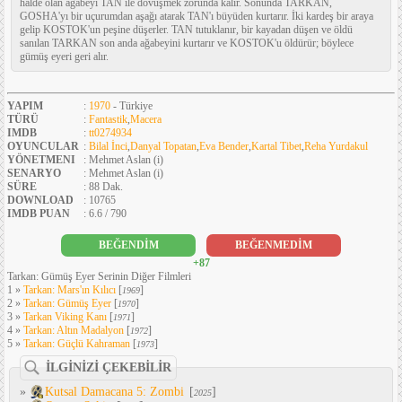
halde olan ağabeyi TAN ile dövüşmek zorunda kalır. Sonunda TARKAN,
GOSHA'yı bir uçurumdan aşağı atarak TAN'ı büyüden kurtarır. İki kardeş bir araya
gelip KOSTOK'un peşine düşerler. TAN tutuklanır, bir kayadan düşen ve öldü
sanılan TARKAN son anda ağabeyini kurtarır ve KOSTOK'u öldürür; böylece
gümüş eyeri geri alır.
YAPIM
:
1970
- Türkiye
TÜRÜ
:
Fantastik
,
Macera
IMDB
:
tt0274934
OYUNCULAR
:
Bilal İnci
,
Danyal Topatan
,
Eva Bender
,
Kartal Tibet
,
Reha Yurdakul
YÖNETMENI
: Mehmet Aslan (i)
SENARYO
: Mehmet Aslan (i)
SÜRE
: 88 Dak.
DOWNLOAD
: 10765
IMDB PUAN
: 6.6 / 790
BEĞENDİM
BEĞENMEDİM
+87
Tarkan: Gümüş Eyer Serinin Diğer Filmleri
1 »
Tarkan: Mars'ın Kılıcı
[
]
1969
2 »
Tarkan: Gümüş Eyer
[
]
1970
3 »
Tarkan Viking Kanı
[
]
1971
4 »
Tarkan: Altın Madalyon
[
]
1972
5 »
Tarkan: Güçlü Kahraman
[
]
1973
İLGİNİZİ ÇEKEBİLİR
»
Kutsal Damacana 5: Zombi
[
]
2025