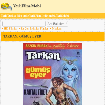
YerliFilm.Mobi
Yerli Türkçe Film indir,Yerli Film İndir mobil,Yerli Mobil
HD Filmler
|
En Çok İndirilen Filmler
|
Müslüm
TARKAN: GÜMÜŞ EYER