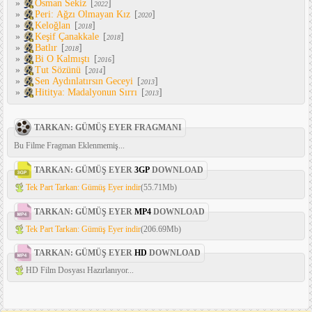
»
Osman Sekiz
[
]
2022
»
Peri: Ağzı Olmayan Kız
[
]
2020
»
Keloğlan
[
]
2018
»
Keşif Çanakkale
[
]
2018
»
Batlır
[
]
2018
»
Bi O Kalmıştı
[
]
2016
»
Tut Sözünü
[
]
2014
»
Sen Aydınlatırsın Geceyi
[
]
2013
»
Hititya: Madalyonun Sırrı
[
]
2013
TARKAN: GÜMÜŞ EYER FRAGMANI
Bu Filme Fragman Eklenmemiş...
TARKAN: GÜMÜŞ EYER
3GP
DOWNLOAD
Tek Part Tarkan: Gümüş Eyer indir
(55.71Mb)
TARKAN: GÜMÜŞ EYER
MP4
DOWNLOAD
Tek Part Tarkan: Gümüş Eyer indir
(206.69Mb)
TARKAN: GÜMÜŞ EYER
HD
DOWNLOAD
HD Film Dosyası Hazırlanıyor...