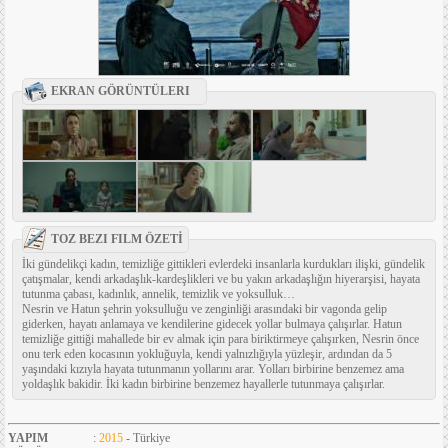
EKRAN GÖRÜNTÜLERI
TOZ BEZI FILM ÖZETİ
İki gündelikçi kadın, temizliğe gittikleri evlerdeki insanlarla kurdukları ilişki, gündelik
çatışmalar, kendi arkadaşlık-kardeşlikleri ve bu yakın arkadaşlığın hiyerarşisi, hayata
tutunma çabası, kadınlık, annelik, temizlik ve yoksulluk…
Nesrin ve Hatun şehrin yoksulluğu ve zenginliği arasındaki bir vagonda gelip
giderken, hayatı anlamaya ve kendilerine gidecek yollar bulmaya çalışırlar. Hatun
temizliğe gittiği mahallede bir ev almak için para biriktirmeye çalışırken, Nesrin önce
onu terk eden kocasının yokluğuyla, kendi yalnızlığıyla yüzleşir, ardından da 5
yaşındaki kızıyla hayata tutunmanın yollarını arar. Yolları birbirine benzemez ama
yoldaşlık bakidir. İki kadın birbirine benzemez hayallerle tutunmaya çalışırlar.
YAPIM
:
2015
- Türkiye