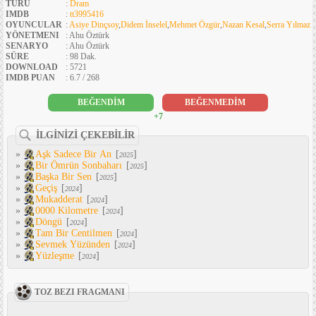
TÜRÜ
:
Dram
IMDB
:
tt3995416
OYUNCULAR
:
Asiye Dinçsoy
,
Didem İnselel
,
Mehmet Özgür
,
Nazan Kesal
,
Serra Yılmaz
YÖNETMENI
: Ahu Öztürk
SENARYO
: Ahu Öztürk
SÜRE
: 98 Dak.
DOWNLOAD
: 5721
IMDB PUAN
: 6.7 / 268
BEĞENDİM
BEĞENMEDİM
+7
İLGİNİZİ ÇEKEBİLİR
»
Aşk Sadece Bir An
[
]
2025
»
Bir Ömrün Sonbaharı
[
]
2025
»
Başka Bir Sen
[
]
2025
»
Geçiş
[
]
2024
»
Mukadderat
[
]
2024
»
0000 Kilometre
[
]
2024
»
Döngü
[
]
2024
»
Tam Bir Centilmen
[
]
2024
»
Sevmek Yüzünden
[
]
2024
»
Yüzleşme
[
]
2024
TOZ BEZI FRAGMANI