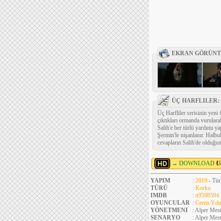
EKRAN GÖRÜNT
ÜÇ HARFLILER:
Üç Harfliler serisinin yeni
çıktıkları ormanda vurularak
Salih'e her türlü yardımı ya
Şermin'le nişanlanır. Halbu
cevapların Salih'de olduğun
→ DOWNLOAD
U
YAPIM
:
2019
- Tür
TÜRÜ
:
Korku
IMDB
:
tt9598594
OYUNCULAR
:
Ceren Yıl
YÖNETMENI
: Alper Mest
SENARYO
: Alper Mest