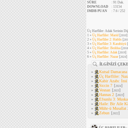
SÜRE
: 91 Dak.
DOWNLOAD
: 13154
IMDB PUAN
: 7.6 / 252
Üç Harfliler: Adak Serinin Diğ
1 »
Üç Harfliler: Marid
[
]
2010
2 »
Üç Harfliler 2: Hablis
[
201
3 »
Üç Harfliler 3: Karabüyü
4 »
Üç Harfliler: Beddua
[
201
5 »
Üç Harfliler: Adak
[
]
2019
6 »
Üç Harfliler: Nazar
[
]
2024
İLGİNİZİ ÇEK
»
Kutsal Damacana
»
Üç Harfliler: Naz
»
Kabir Azabı: İnsi
»
Siccin 7
[
]
2024
»
Vesnan
[
]
2023
»
Hannas 2
[
]
2023
»
Efsunlu 3: Muska
»
Haile: Bir Aile K
»
Mühr-ü Musallat 
»
Zebun
[
]
2022
ÜÇ HARFLILER: