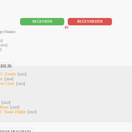
BEĞENDİM
BEĞENMEDİM
-83
er Filmleri
]
5
[
]
2016
]
8
EBİLİR
 5: Zombi
[
]
2025
ar
[
]
2024
 ve Cinni
[
]
2024
[
]
2023
âbusu
[
]
2023
2: Yasak Düğün
[
]
2023
 ADAK FRAGMANI