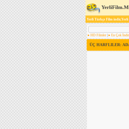
YerliFilm.M
Yerli Türkçe Film indir,Yerli
HD Filmler
|
En Çok İndir
ÜÇ HARFLILER: A