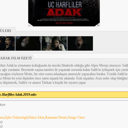
ÜLERI
 ADAK FILM ÖZETİ
 filmi Adak'ın yönetmen koltuğunda da önceki filmlerde olduğu gibi Alper Mestçi oturuyor. Sali
 ağır yaralanır. Beyninde saçma taneleri ile yaşamak zorunda kalan Salih'in iyileşmek için yardım
pacağını söyleyen Metin, bir süre sonra arkadaşını annesiyle yapayalnız bırakır. Üstelik Salih'in
ki Metin bu yeni ilişkiden önce zaten nişanlı bir adamdır. Eski nişanlısı Arzu neler olup bittiği
u düşünerek, Salih'e ve annesi Türkan’a küçük bir ziyaret yapar.
c.Harfliler.Adak.2019.mkv
kiye
maz
,
Ejder Özkarslıgil
,
Hatice İrkin
,
Ramazan Demir
,
Simge Uluer
çi
çi