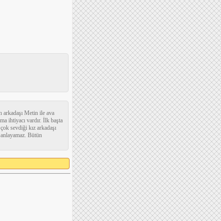
h arkadaşı Metin ile ava
a ihtiyacı vardır. İlk başta
 çok sevdiği kız arkadaşı
ni anlayamaz. Bütün