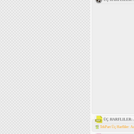
ÜÇ HARFLILER:
TekPart Üç Harfliler: A