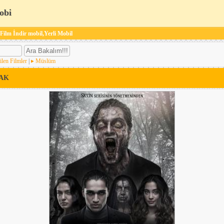
obi
 Film İndir mobil,Yerli Mobil
ilen Filmler
|
Müslüm
DAK