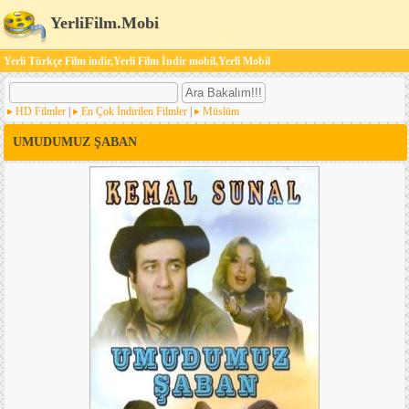
YerliFilm.Mobi
Yerli Türkçe Film indir,Yerli Film İndir mobil,Yerli Mobil
HD Filmler
|
En Çok İndirilen Filmler
|
Müslüm
UMUDUMUZ ŞABAN