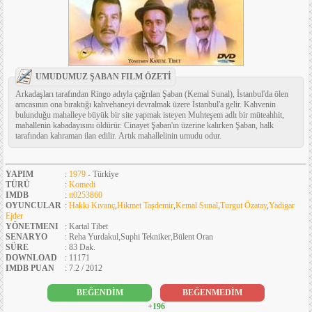
UMUDUMUZ ŞABAN FILM ÖZETİ
Arkadaşları tarafından Ringo adıyla çağrılan Şaban (Kemal Sunal), İstanbul'da ölen
amcasının ona bıraktığı kahvehaneyi devralmak üzere İstanbul'a gelir. Kahvenin
bulunduğu mahalleye büyük bir site yapmak isteyen Muhteşem adlı bir müteahhit,
mahallenin kabadayısını öldürür. Cinayet Şaban'ın üzerine kalırken Şaban, halk
tarafından kahraman ilan edilir. Artık mahallelinin umudu odur.
YAPIM
:
1979
- Türkiye
TÜRÜ
:
Komedi
IMDB
:
tt0253860
OYUNCULAR
:
Hakkı Kıvanç
,
Hikmet Taşdemir
,
Kemal Sunal
,
Turgut Özatay
,
Yadigar
Ejder
YÖNETMENI
: Kartal Tibet
SENARYO
: Reha Yurdakul,Suphi Tekniker,Bülent Oran
SÜRE
: 83 Dak.
DOWNLOAD
: 11171
IMDB PUAN
: 7.2 / 2012
BEĞENDİM
BEĞENMEDİM
+196