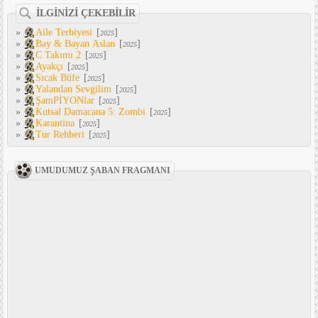
İLGİNİZİ ÇEKEBİLİR
»
Aile Terbiyesi
[
]
2025
»
Bay & Bayan Aslan
[
]
2025
»
C Takımı 2
[
]
2025
»
Ayakçı
[
]
2025
»
Sıcak Büfe
[
]
2025
»
Yalandan Sevgilim
[
]
2025
»
ŞamPİYONlar
[
]
2025
»
Kutsal Damacana 5: Zombi
[
]
2025
»
Karantina
[
]
2025
»
Tur Rehberi
[
]
2025
UMUDUMUZ ŞABAN FRAGMANI