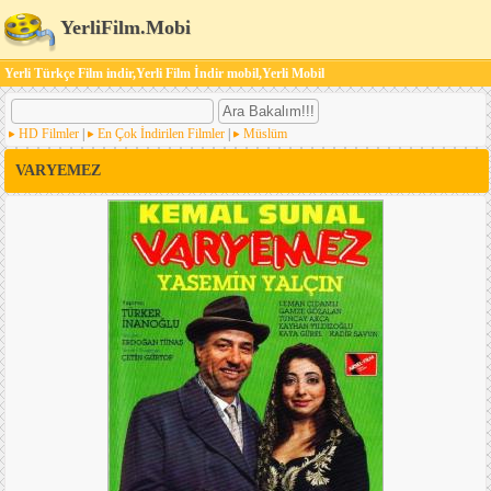
YerliFilm.Mobi
Yerli Türkçe Film indir,Yerli Film İndir mobil,Yerli Mobil
HD Filmler
|
En Çok İndirilen Filmler
|
Müslüm
VARYEMEZ