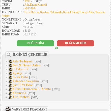
YAPIM
:
1991
- Türkiye
TÜRÜ
:
Aile
,
Dram
,
Komedi
IMDB
:
tt0253884
OYUNCULAR
:
Cem Davran
,
Kayhan Yıldızoğlu
,
Kemal Sunal
,
Tuncay Akça
,
Yasemin
Yalçın
YÖNETMENI
: Orhan Aksoy
SENARYO
: Erdoğan Tünaş
SÜRE
: 93 Dak.
DOWNLOAD
: 8119
IMDB PUAN
: 6.8 / 1715
BEĞENDİM
BEĞENMEDİM
+49
İLGİNİZİ ÇEKEBİLİR
»
Aile Terbiyesi
[
]
2025
»
Bay & Bayan Aslan
[
]
2025
»
C Takımı 2
[
]
2025
»
Ayakçı
[
]
2025
»
Sıcak Büfe
[
]
2025
»
Yalandan Sevgilim
[
]
2025
»
ŞamPİYONlar
[
]
2025
»
Kutsal Damacana 5: Zombi
[
]
2025
»
Karantina
[
]
2025
»
Tur Rehberi
[
]
2025
VARYEMEZ FRAGMANI