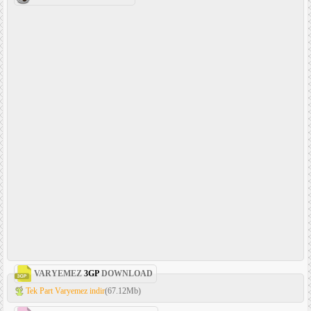
VARYEMEZ
3GP
DOWNLOAD
Tek Part Varyemez indir
(67.12Mb)