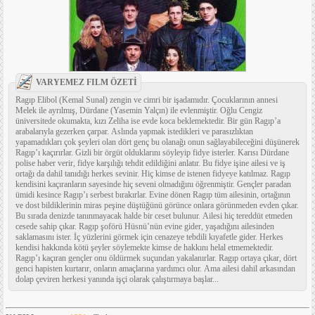
VARYEMEZ FILM ÖZETİ
Ragıp Elibol (Kemal Sunal) zengin ve cimri bir işadamıdır. Çocuklarının annesi
Melek ile ayrılmış, Dürdane (Yasemin Yalçın) ile evlenmiştir. Oğlu Cengiz
üniversitede okumakta, kızı Zeliha ise evde koca beklemektedir. Bir gün Ragıp’a
arabalarıyla gezerken çarpar. Aslında yapmak istedikleri ve parasızlıktan
yapamadıkları çok şeyleri olan dört genç bu olanağı onun sağlayabileceğini düşünerek
Ragıp’ı kaçırırlar. Gizli bir örgüt olduklarını söyleyip fidye isterler. Karısı Dürdane
polise haber verir, fidye karşılığı tehdit edildiğini anlatır. Bu fidye işine ailesi ve iş
ortağı da dahil tanıdığı herkes sevinir. Hiç kimse de istenen fidyeye katılmaz. Ragıp
kendisini kaçıranların sayesinde hiç seveni olmadığını öğrenmiştir. Gençler paradan
ümidi kesince Ragıp’ı serbest bırakırlar. Evine dönen Ragıp tüm ailesinin, ortağının
ve dost bildiklerinin miras peşine düştüğünü görünce onlara görünmeden evden çıkar.
Bu sırada denizde tanınmayacak halde bir ceset bulunur. Ailesi hiç tereddüt etmeden
cesede sahip çıkar. Ragıp şoförü Hüsnü’nün evine gider, yaşadığını ailesinden
saklamasını ister. İç yüzlerini görmek için cenazeye tebdili kıyafetle gider. Herkes
kendisi hakkında kötü şeyler söylemekte kimse de hakkını helal etmemektedir.
Ragıp’ı kaçıran gençler onu öldürmek suçundan yakalanırlar. Ragıp ortaya çıkar, dört
genci hapisten kurtarır, onların amaçlarına yardımcı olur. Ama ailesi dahil arkasından
dolap çeviren herkesi yanında işçi olarak çalıştırmaya başlar...