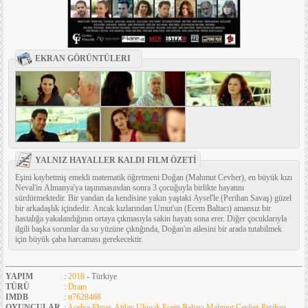
EKRAN GÖRÜNTÜLERI
YALNIZ HAYALLER KALDI FILM ÖZETİ
Eşini kaybetmiş emekli matematik öğretmeni Doğan (Mahmut Cevher), en büyük kızı
Neval'in Almanya'ya taşınmasından sonra 3 çocuğuyla birlikte hayatını
sürdürmektedir. Bir yandan da kendisine yakın yaştaki Aysel'le (Perihan Savaş) güzel
bir arkadaşlık içindedir. Ancak kızlarından Umut'un (Ecem Baltacı) amansız bir
hastalığa yakalandığının ortaya çıkmasıyla sakin hayatı sona erer. Diğer çocuklarıyla
ilgili başka sorunlar da su yüzüne çıktığında, Doğan'ın ailesini bir arada tutabilmek
için büyük çaba harcaması gerekecektir.
YAPIM
:
2018
- Türkiye
TÜRÜ
:
Dram
IMDB
:
tt7628468
OYUNCULAR
:
Açelya Elmas
,
Atılay Uluışık
,
Ecem Baltacı
,
Mahmut Cevher
,
Perihan