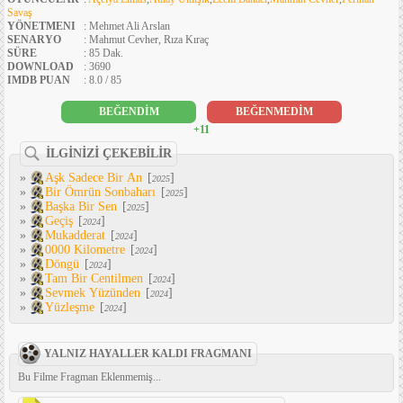
Savaş
YÖNETMENI
: Mehmet Ali Arslan
SENARYO
: Mahmut Cevher, Rıza Kıraç
SÜRE
: 85 Dak.
DOWNLOAD
: 3690
IMDB PUAN
: 8.0 / 85
BEĞENDİM
BEĞENMEDİM
+11
İLGİNİZİ ÇEKEBİLİR
»
Aşk Sadece Bir An
[
]
2025
»
Bir Ömrün Sonbaharı
[
]
2025
»
Başka Bir Sen
[
]
2025
»
Geçiş
[
]
2024
»
Mukadderat
[
]
2024
»
0000 Kilometre
[
]
2024
»
Döngü
[
]
2024
»
Tam Bir Centilmen
[
]
2024
»
Sevmek Yüzünden
[
]
2024
»
Yüzleşme
[
]
2024
YALNIZ HAYALLER KALDI FRAGMANI
Bu Filme Fragman Eklenmemiş...