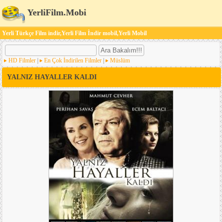
YerliFilm.Mobi
Yerli Türkçe Film indir,Yerli Film İndir mobil,Yerli Mobil
HD Filmler
|
En Çok İndirilen Filmler
|
Müslüm
YALNIZ HAYALLER KALDI