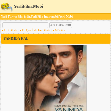
YerliFilm.Mobi
Yerli Türkçe Film indir,Yerli Film İndir mobil,Yerli Mobil
HD Filmler
|
En Çok İndirilen Filmler
|
Müslüm
YANIMDA KAL