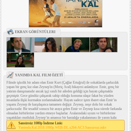
EKRAN GÖRÜNTÜLERI
YANIMDA KAL FILM ÖZETİ
Filmde işkolik bir adam olan Emir Kurt (Çağlar Ertuğrul) ile sokaklarda şarkıcılık
yapan bir genç kız olan Zeynep'in (Meriç Aral) hikayesi anlatılıyor. Emir, genç bir
yatırım danışmanıdır ancak işçi sınıfı bir aileden geldiği için hayatı çalışmakla
geçmiştir. Gece gündüz çalışarak sahip olduğu konuma ulaşır fakat bu yüzden
insanlarla ilişki kurmakta zorlanmaktadır. Hayatı sadece işten ibaret olan Emir’in
yaşamı Zeynep ile karşılaşınca tamamen değişir. Zeynep, neşe dolu bir sokak
şarkıcısıdır. Bir tesadüf sonucu bir araya gelen Emir ve Zeynep kısa sürede farkında
olmadan birbirlerine yardım etmeye başlarlar. Aralarındaki uyum ve birbirlerine
yaşattıkları mutluluk Zeynep’in amansız bir hastalığa yakalanması ile yarım kalır.
Sansürsüz 1080p İndirme Linki
Yanimda.Kal.2018.1080p.WEB-DL.x264-AC3.Sansursuz.mkv