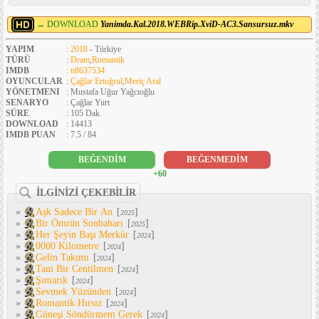
→ DOWNLOAD
Yanimda.Kal.2018.WEBRip.XviD-AC3.Sansursuz.mkv
YAPIM
:
2018
- Türkiye
TÜRÜ
:
Dram
,
Romantik
IMDB
:
tt8637534
OYUNCULAR
:
Çağlar Ertuğrul
,
Meriç Aral
YÖNETMENI
: Mustafa Uğur Yağcıoğlu
SENARYO
: Çağlar Yurt
SÜRE
: 105 Dak.
DOWNLOAD
: 14413
IMDB PUAN
: 7.5 / 84
BEĞENDİM
BEĞENMEDİM
+60
İLGİNİZİ ÇEKEBİLİR
»
Aşk Sadece Bir An
[
]
2025
»
Bir Ömrün Sonbaharı
[
]
2025
»
Her Şeyin Başı Merkür
[
]
2024
»
0000 Kilometre
[
]
2024
»
Gelin Takımı
[
]
2024
»
Tam Bir Centilmen
[
]
2024
»
Şımarık
[
]
2024
»
Sevmek Yüzünden
[
]
2024
»
Romantik Hırsız
[
]
2024
»
Güneşi Söndürmem Gerek
[
]
2024