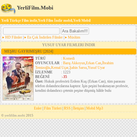
YerliFilm.Mobi
Yerli Türkçe Film indir,Yerli Film İndir mobil,Yerli Mobil
HD Filmler
|
En Çok İndirilen Filmler
|
Müslüm
YUSUF UYAR FILMLERI İNDIR
MEŞRU GAYRIMEŞRU
[2024]
TÜRÜ
:
Komedi
OYUNCULAR
:
Barış Akkoyun
,
Erkan Can
,
İbrahim
Temizoğlu
,
Kemal Uçar
,
Şahin Sarsu
,
Yusuf Uyar
İZLENME
: 1223
BEĞENİ
:
-35
Özet:
Hukuk profesörü Erdem Kuş (Erkan Can), tüm parasını
telefon dolandırıcılarına kaptırır. İşin peşini bırakmayan profesör,
kendini dolandırıcı çetenin peşine düşmüş hâlde bulu
Enler
|
Film Türleri
|
RSS
|
İletişim
|
Mobil Mp3
©
yerlifilm.mobi
2015