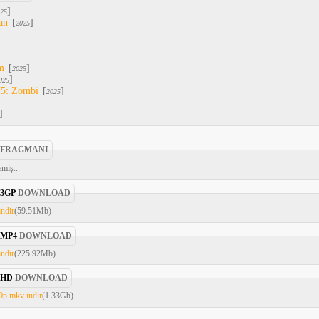
]
25
an
[
]
2025
m
[
]
2025
]
025
 5: Zombi
[
]
2025
]
 FRAGMANI
miş...
3GP
DOWNLOAD
indir
(59.51Mb)
MP4
DOWNLOAD
indir
(225.92Mb)
HD
DOWNLOAD
0p.mkv indir
(1.33Gb)