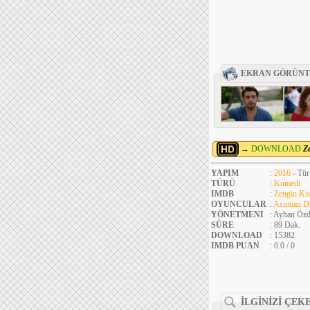
EKRAN GÖRÜNT
→ DOWNLOAD
Z
YAPIM
:
2016
- Tür
TÜRÜ
:
Komedi
IMDB
:
Zengin.Ki
OYUNCULAR
:
Asuman D
YÖNETMENI
: Ayhan Öz
SÜRE
: 89 Dak.
DOWNLOAD
: 15382
IMDB PUAN
: 0.0 / 0
İLGİNİZİ ÇEK