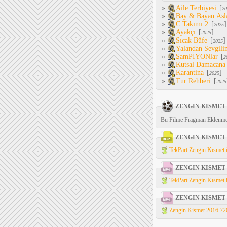
»
Aile Terbiyesi
[
20
»
Bay & Bayan Asl
»
C Takımı 2
[
]
2025
»
Ayakçı
[
]
2025
»
Sıcak Büfe
[
]
2025
»
Yalandan Sevgili
»
ŞamPİYONlar
[
2
»
Kutsal Damacana
»
Karantina
[
]
2025
»
Tur Rehberi
[
2025
ZENGIN KISMET
Bu Filme Fragman Eklenme
ZENGIN KISMET
TekPart Zengin Kısmet 
ZENGIN KISMET
TekPart Zengin Kısmet 
ZENGIN KISMET
Zengin.Kismet.2016.72