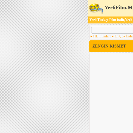
YerliFilm.M
Yerli Türkçe Film indir,Yerli
HD Filmler
|
En Çok İndir
ZENGIN KISMET