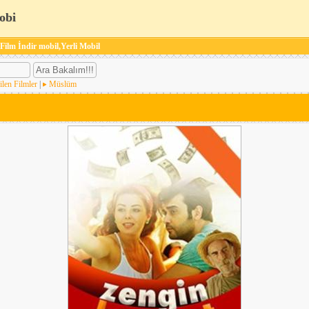
obi
 Film İndir mobil,Yerli Mobil
ilen Filmler
|
Müslüm