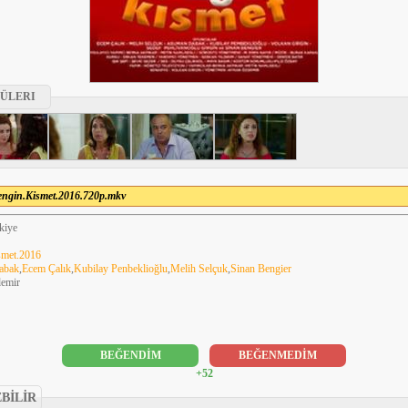
ÜLERI
engin.Kismet.2016.720p.mkv
kiye
smet.2016
abak
,
Ecem Çalık
,
Kubilay Penbeklioğlu
,
Melih Selçuk
,
Sinan Bengier
demir
BEĞENDİM
BEĞENMEDİM
+52
EBİLİR