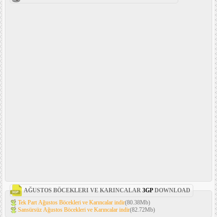
AĞUSTOS BÖCEKLERI VE KARINCALAR
3GP
DOWNLOAD
Tek Part Ağustos Böcekleri ve Karıncalar indir
(80.38Mb)
Sansürsüz Ağustos Böcekleri ve Karıncalar indir
(82.72Mb)