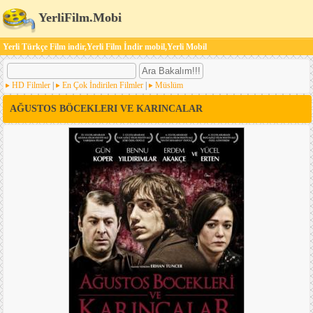
YerliFilm.Mobi
Yerli Türkçe Film indir,Yerli Film İndir mobil,Yerli Mobil
HD Filmler
|
En Çok İndirilen Filmler
|
Müslüm
AĞUSTOS BÖCEKLERI VE KARINCALAR