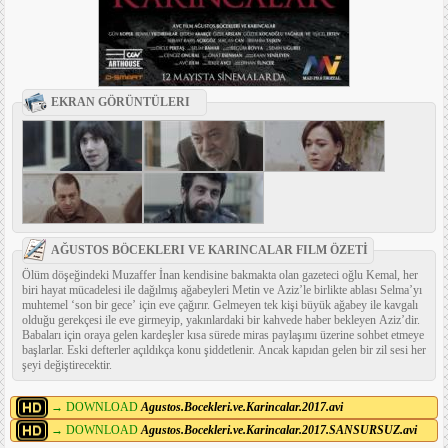
EKRAN GÖRÜNTÜLERI
AĞUSTOS BÖCEKLERI VE KARINCALAR FILM ÖZETİ
Ölüm döşeğindeki Muzaffer İnan kendisine bakmakta olan gazeteci oğlu Kemal, her
biri hayat mücadelesi ile dağılmış ağabeyleri Metin ve Aziz’le birlikte ablası Selma’yı
muhtemel ‘son bir gece’ için eve çağırır. Gelmeyen tek kişi büyük ağabey ile kavgalı
olduğu gerekçesi ile eve girmeyip, yakınlardaki bir kahvede haber bekleyen Aziz’dir.
Babaları için oraya gelen kardeşler kısa sürede miras paylaşımı üzerine sohbet etmeye
başlarlar. Eski defterler açıldıkça konu şiddetlenir. Ancak kapıdan gelen bir zil sesi her
şeyi değiştirecektir.
→ DOWNLOAD
Agustos.Bocekleri.ve.Karincalar.2017.avi
→ DOWNLOAD
Agustos.Bocekleri.ve.Karincalar.2017.SANSURSUZ.avi