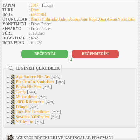
YAPIM
:
2017
- Türkiye
TÜRÜ
:
Dram
IMDB
:
tt6305704
OYUNCULAR
:
Bennu Yıldırımlar
,
Erdem Akakçe
,
Gün Koper
,
Özer Arslan
,
Yücel Erten
YÖNETMENI
: Erhan Tuncer
SENARYO
: Erhan Tuncer
SÜRE
: 118 Dak.
DOWNLOAD
: 8246
IMDB PUAN
: 6.4 / 29
BEĞENDİM
BEĞENMEDİM
+4
İLGİNİZİ ÇEKEBİLİR
»
Aşk Sadece Bir An
[
]
2025
»
Bir Ömrün Sonbaharı
[
]
2025
»
Başka Bir Sen
[
]
2025
»
Geçiş
[
]
2024
»
Mukadderat
[
]
2024
»
0000 Kilometre
[
]
2024
»
Döngü
[
]
2024
»
Tam Bir Centilmen
[
]
2024
»
Sevmek Yüzünden
[
]
2024
»
Yüzleşme
[
]
2024
AĞUSTOS BÖCEKLERI VE KARINCALAR FRAGMANI