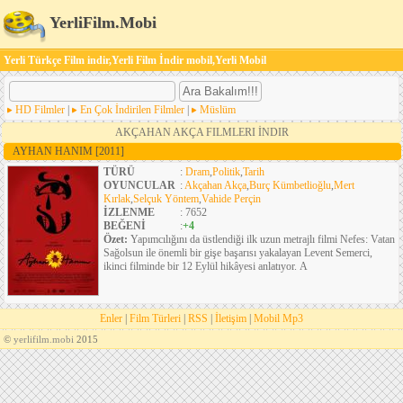
YerliFilm.Mobi
Yerli Türkçe Film indir,Yerli Film İndir mobil,Yerli Mobil
HD Filmler
|
En Çok İndirilen Filmler
|
Müslüm
AKÇAHAN AKÇA FILMLERI İNDIR
AYHAN HANIM
[2011]
TÜRÜ
:
Dram
,
Politik
,
Tarih
OYUNCULAR
:
Akçahan Akça
,
Burç Kümbetlioğlu
,
Mert
Kırlak
,
Selçuk Yöntem
,
Vahide Perçin
İZLENME
: 7652
BEĞENİ
:
+4
Özet:
Yapımcılığını da üstlendiği ilk uzun metrajlı filmi Nefes: Vatan
Sağolsun ile önemli bir gişe başarısı yakalayan Levent Semerci,
ikinci filminde bir 12 Eylül hikâyesi anlatıyor. A
Enler
|
Film Türleri
|
RSS
|
İletişim
|
Mobil Mp3
©
yerlifilm.mobi
2015