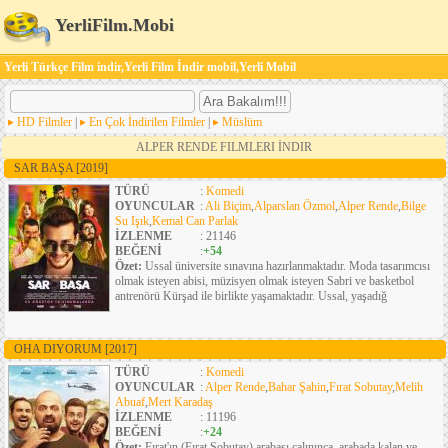
YerliFilm.Mobi
Yerli Türkçe Film indir,Yerli Film İndir mobil,Yerli Mobil
HD Filmler
|
En Çok İndirilen Filmler
|
Müslüm
ALPER RENDE FILMLERI İNDIR
SAR BAŞA
[2019]
TÜRÜ
:
Komedi
OYUNCULAR
:
Ali Biçim
,
Alparslan Özmol
,
Alper Rende
,
Bilge
Su Işık
,
Kemal Can Parlak
İZLENME
: 21146
BEĞENİ
:
+54
Özet:
Ussal üniversite sınavına hazırlanmaktadır. Moda tasarımcısı
olmak isteyen abisi, müzisyen olmak isteyen Sabri ve basketbol
antrenörü Kürşad ile birlikte yaşamaktadır. Ussal, yaşadığ
OHA DIYORUM
[2017]
TÜRÜ
:
Komedi
OYUNCULAR
:
Alper Rende
,
Bahar Şahin
,
Fırat Sobutay
,
Melih
Abuaf
,
Mert Karadaş
İZLENME
: 11196
BEĞENİ
:
+24
Özet:
Fırat'ın (Fırat Sobutay) arabası çalınınca, arabada kalan ve