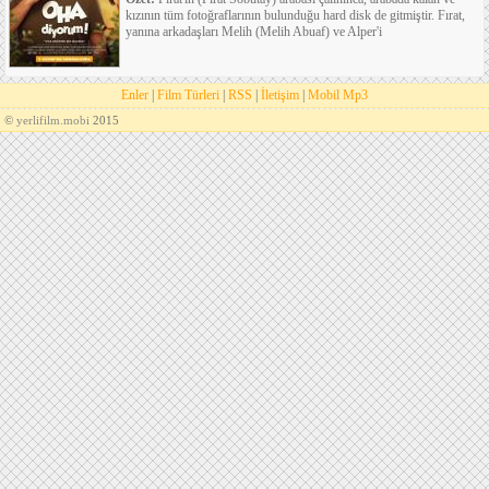
kızının tüm fotoğraflarının bulunduğu hard disk de gitmiştir. Fırat,
yanına arkadaşları Melih (Melih Abuaf) ve Alper'i
Enler
|
Film Türleri
|
RSS
|
İletişim
|
Mobil Mp3
©
yerlifilm.mobi
2015