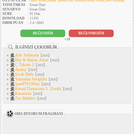
OYUNCULAR
:
Alper Rende
,
Bahar Şahin
,
Fırat Sobutay
,
Melih Abuaf
,
Mert Karadaş
YÖNETMENI
: Ersan Özer
SENARYO
: Ersan Özer
SÜRE
: 91 Dak.
DOWNLOAD
: 11195
IMDB PUAN
: 2.4 / 6041
BEĞENDİM
BEĞENMEDİM
+24
İLGİNİZİ ÇEKEBİLİR
»
Aile Terbiyesi
[
]
2025
»
Bay & Bayan Aslan
[
]
2025
»
C Takımı 2
[
]
2025
»
Ayakçı
[
]
2025
»
Sıcak Büfe
[
]
2025
»
Yalandan Sevgilim
[
]
2025
»
ŞamPİYONlar
[
]
2025
»
Kutsal Damacana 5: Zombi
[
]
2025
»
Karantina
[
]
2025
»
Tur Rehberi
[
]
2025
OHA DIYORUM FRAGMANI