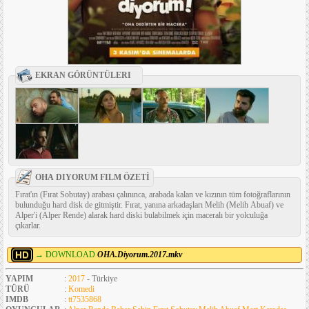
EKRAN GÖRÜNTÜLERI
OHA DIYORUM FILM ÖZETİ
Fırat'ın (Fırat Sobutay) arabası çalınınca, arabada kalan ve kızının tüm fotoğraflarının
bulunduğu hard disk de gitmiştir. Fırat, yanına arkadaşları Melih (Melih Abuaf) ve
Alper'i (Alper Rende) alarak hard diski bulabilmek için maceralı bir yolculuğa
çıkarlar.
→ DOWNLOAD
OHA.Diyorum.2017.mkv
YAPIM
:
2017
- Türkiye
TÜRÜ
:
Komedi
IMDB
:
tt7535868