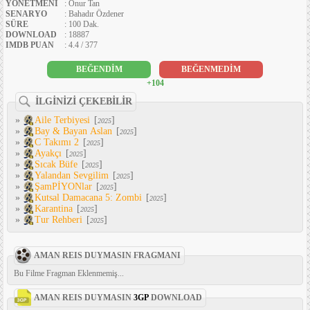
YÖNETMENI
: Onur Tan
SENARYO
: Bahadır Özdener
SÜRE
: 100 Dak.
DOWNLOAD
: 18887
IMDB PUAN
: 4.4 / 377
BEĞENDİM
BEĞENMEDİM
+104
İLGİNİZİ ÇEKEBİLİR
»
Aile Terbiyesi
[
]
2025
»
Bay & Bayan Aslan
[
]
2025
»
C Takımı 2
[
]
2025
»
Ayakçı
[
]
2025
»
Sıcak Büfe
[
]
2025
»
Yalandan Sevgilim
[
]
2025
»
ŞamPİYONlar
[
]
2025
»
Kutsal Damacana 5: Zombi
[
]
2025
»
Karantina
[
]
2025
»
Tur Rehberi
[
]
2025
AMAN REIS DUYMASIN FRAGMANI
Bu Filme Fragman Eklenmemiş...
AMAN REIS DUYMASIN
3GP
DOWNLOAD