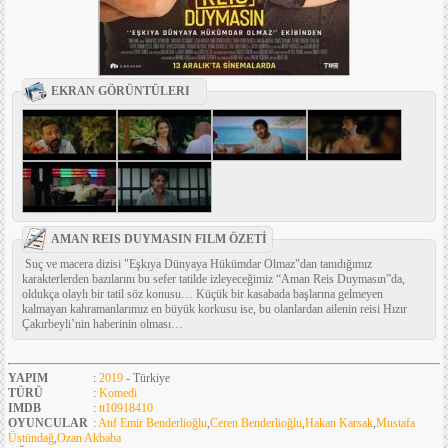
EKRAN GÖRÜNTÜLERI
AMAN REIS DUYMASIN FILM ÖZETİ
Suç ve macera dizisi "Eşkıya Dünyaya Hükümdar Olmaz"dan tanıdığımız
karakterlerden bazılarını bu sefer tatilde izleyeceğimiz “Aman Reis Duymasın”da,
oldukça olaylı bir tatil söz konusu… Küçük bir kasabada başlarına gelmeyen
kalmayan kahramanlarımız en büyük korkusu ise, bu olanlardan ailenin reisi Hızır
Çakırbeyli’nin haberinin olması…
YAPIM
:
2019
- Türkiye
TÜRÜ
:
Komedi
IMDB
:
tt10918410
OYUNCULAR
:
Atıf Emir Benderlioğlu
,
Ceren Benderlioğlu
,
Hakan Karsak
,
Mustafa
Üstündağ
,
Ozan Akbaba