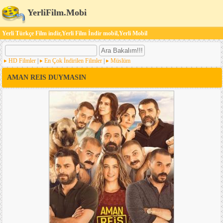
YerliFilm.Mobi
Yerli Türkçe Film indir,Yerli Film İndir mobil,Yerli Mobil
HD Filmler
|
En Çok İndirilen Filmler
|
Müslüm
AMAN REIS DUYMASIN