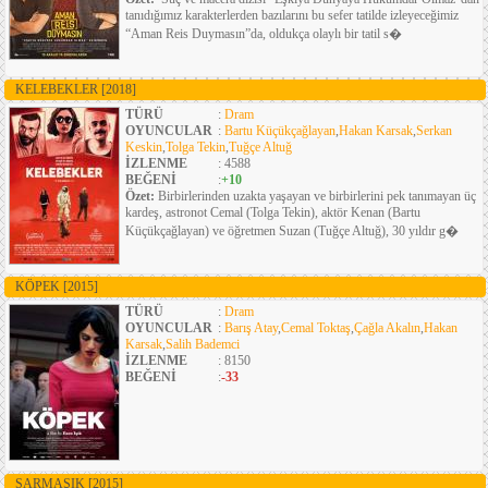
tanıdığımız karakterlerden bazılarını bu sefer tatilde izleyeceğimiz
“Aman Reis Duymasın”da, oldukça olaylı bir tatil s�
KELEBEKLER
[2018]
TÜRÜ
:
Dram
OYUNCULAR
:
Bartu Küçükçağlayan
,
Hakan Karsak
,
Serkan
Keskin
,
Tolga Tekin
,
Tuğçe Altuğ
İZLENME
: 4588
BEĞENİ
:
+10
Özet:
Birbirlerinden uzakta yaşayan ve birbirlerini pek tanımayan üç
kardeş, astronot Cemal (Tolga Tekin), aktör Kenan (Bartu
Küçükçağlayan) ve öğretmen Suzan (Tuğçe Altuğ), 30 yıldır g�
KÖPEK
[2015]
TÜRÜ
:
Dram
OYUNCULAR
:
Barış Atay
,
Cemal Toktaş
,
Çağla Akalın
,
Hakan
Karsak
,
Salih Bademci
İZLENME
: 8150
BEĞENİ
:
-33
SARMAŞIK
[2015]