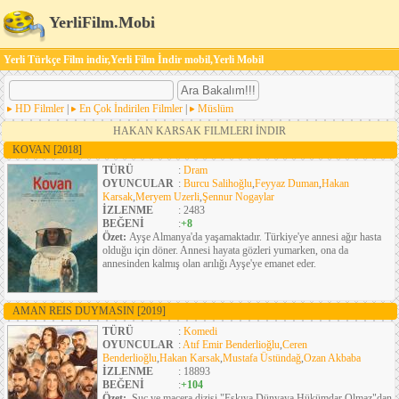
YerliFilm.Mobi
Yerli Türkçe Film indir,Yerli Film İndir mobil,Yerli Mobil
HD Filmler
|
En Çok İndirilen Filmler
|
Müslüm
HAKAN KARSAK FILMLERI İNDIR
KOVAN
[2018]
TÜRÜ
:
Dram
OYUNCULAR
:
Burcu Salihoğlu
,
Feyyaz Duman
,
Hakan
Karsak
,
Meryem Uzerli
,
Şennur Nogaylar
İZLENME
: 2483
BEĞENİ
:
+8
Özet:
Ayşe Almanya'da yaşamaktadır. Türkiye'ye annesi ağır hasta
olduğu için döner. Annesi hayata gözleri yumarken, ona da
annesinden kalmış olan arılığı Ayşe'ye emanet eder.
AMAN REIS DUYMASIN
[2019]
TÜRÜ
:
Komedi
OYUNCULAR
:
Atıf Emir Benderlioğlu
,
Ceren
Benderlioğlu
,
Hakan Karsak
,
Mustafa Üstündağ
,
Ozan Akbaba
İZLENME
: 18893
BEĞENİ
:
+104
Özet:
Suç ve macera dizisi "Eşkıya Dünyaya Hükümdar Olmaz"dan